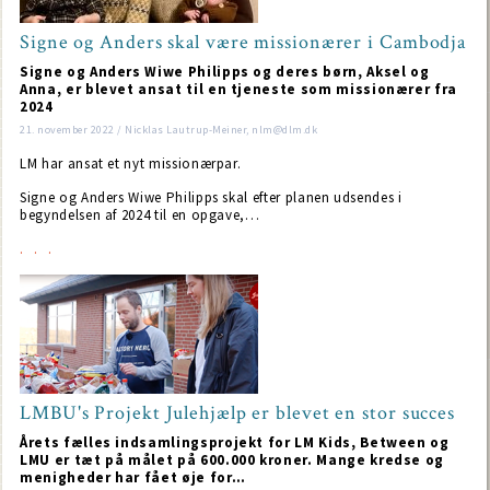
Signe og Anders skal være missionærer i Cambodja
Signe og Anders Wiwe Philipps og deres børn, Aksel og
Anna, er blevet ansat til en tjeneste som missionærer fra
2024
21. november 2022 / Nicklas Lautrup-Meiner, nlm@dlm.dk
LM har ansat et nyt missionærpar.
Signe og Anders Wiwe Philipps skal efter planen udsendes i
begyndelsen af 2024 til en opgave,…
LMBU's Projekt Julehjælp er blevet en stor succes
Årets fælles indsamlingsprojekt for LM Kids, Between og
LMU er tæt på målet på 600.000 kroner. Mange kredse og
menigheder har fået øje for…