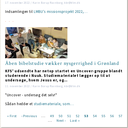
17. november 2022 / Karin Borup Ravnborg; kbr@dlm.dk
Indsamlingen til
LMBU's missionsprojekt 2022,…
Åben bibelstudie vækker nysgerrighed i Grønland
KFS' udsendte har netop startet en Uncover-gruppe blandt
studerende i Nuuk. Studiematerialet lægger op til at
undersøge, hvem Jesus er, og…
11. november 2022 / Karin Borup Ravnborg; kbr@dlm.dk
"Uncover - undersøg det selv!"
Sådan hedder et
studiemateriale, som…
…
First
« First
Previous
‹ Previous
Page
49
Page
50
Page
51
Page
52
Current
53
Page
54
Page
55
Page
56
Page
57
…
page
page
Next
Next ›
Last
Last »
page
Pagination
page
page