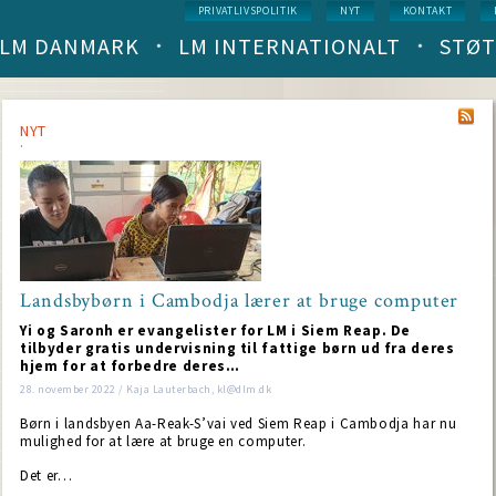
Service
PRIVATLIVSPOLITIK
NYT
KONTAKT
menu
LM DANMARK
LM INTERNATIONALT
STØT
Main
navigation
(level
1)
NYT
Landsbybørn i Cambodja lærer at bruge computer
Yi og Saronh er evangelister for LM i Siem Reap. De
tilbyder gratis undervisning til fattige børn ud fra deres
hjem for at forbedre deres…
28. november 2022 / Kaja Lauterbach, kl@dlm.dk
Børn i landsbyen Aa-Reak-S’vai ved Siem Reap i Cambodja har nu
mulighed for at lære at bruge en computer.
Det er…