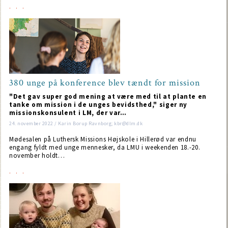
380 unge på konference blev tændt for mission
"Det gav super god mening at være med til at plante en
tanke om mission i de unges bevidsthed," siger ny
missionskonsulent i LM, der var…
24. november 2022 / Karin Borup Ravnborg; kbr@dlm.dk
Mødesalen på Luthersk Missions Højskole i Hillerød var endnu
engang fyldt med unge mennesker, da LMU i weekenden 18.-20.
november holdt…