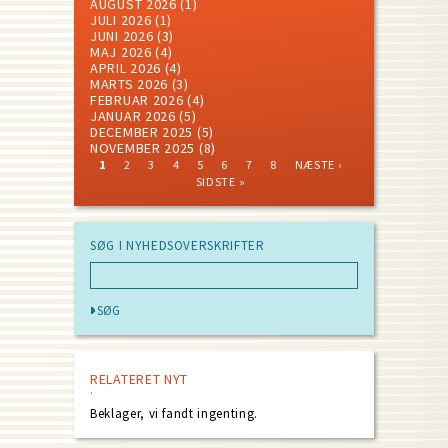
AUGUST 2026
(1)
JULI 2026
(1)
JUNI 2026
(3)
MAJ 2026
(4)
APRIL 2026
(4)
MARTS 2026
(3)
FEBRUAR 2026
(4)
JANUAR 2026
(5)
DECEMBER 2025
(5)
NOVEMBER 2025
(8)
CURRENT
PAGE
PAGE
PAGE
PAGE
PAGE
PAGE
PAGE
NEXT
LAST
1
2
3
4
5
6
7
8
NÆSTE ›
PAGE
PAGE
PAGE
Pagination
SIDSTE »
SØG I NYHEDSOVERSKRIFTER
RELATERET NYT
Beklager, vi fandt ingenting.