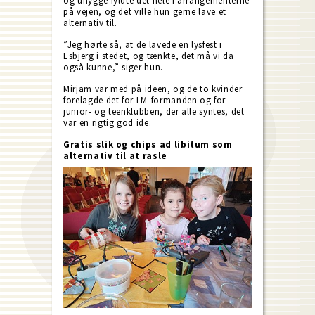
og uhygge fyldte det hele i arrangementerne
på vejen, og det ville hun gerne lave et
alternativ til.
”Jeg hørte så, at de lavede en lysfest i
Esbjerg i stedet, og tænkte, det må vi da
også kunne,” siger hun.
Mirjam var med på ideen, og de to kvinder
forelagde det for LM-formanden og for
junior- og teenklubben, der alle syntes, det
var en rigtig god ide.
Gratis slik og chips ad libitum som
alternativ til at rasle