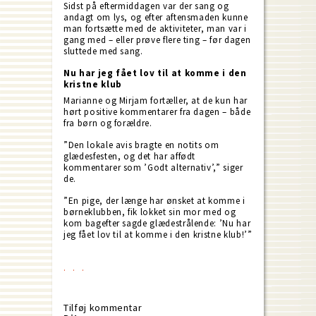
Sidst på eftermiddagen var der sang og
andagt om lys, og efter aftensmaden kunne
man fortsætte med de aktiviteter, man var i
gang med – eller prøve flere ting – før dagen
sluttede med sang.
Nu har jeg fået lov til at komme i den
kristne klub
Marianne og Mirjam fortæller, at de kun har
hørt positive kommentarer fra dagen – både
fra børn og forældre.
”Den lokale avis bragte en notits om
glædesfesten, og det har affødt
kommentarer som ’Godt alternativ’,” siger
de.
”En pige, der længe har ønsket at komme i
børneklubben, fik lokket sin mor med og
kom bagefter sagde glædestrålende: ’Nu har
jeg fået lov til at komme i den kristne klub!’”
Tilføj kommentar