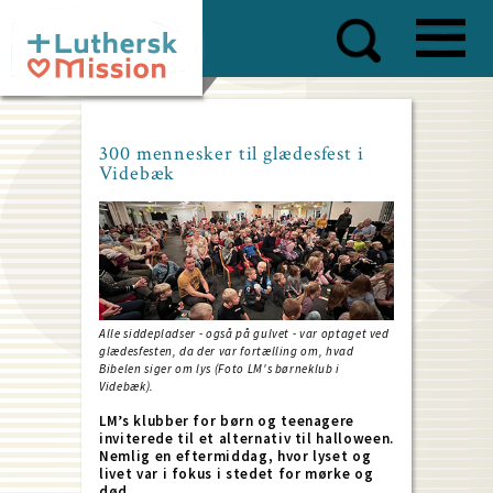
Skip
to
main
content
300 mennesker til glædesfest i
Videbæk
Alle siddepladser - også på gulvet - var optaget ved
glædesfesten, da der var fortælling om, hvad
Bibelen siger om lys (Foto LM's børneklub i
Videbæk).
LM’s klubber for børn og teenagere
inviterede til et alternativ til halloween.
Nemlig en eftermiddag, hvor lyset og
livet var i fokus i stedet for mørke og
død