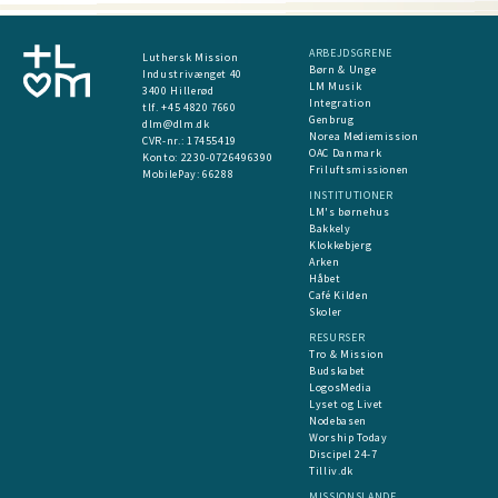
ARBEJDSGRENE
Luthersk Mission
Børn & Unge
Industrivænget 40
LM Musik
3400 Hillerød
Integration
tlf. +45 4820 7660
Genbrug
dlm@dlm.dk
Norea Mediemission
CVR-nr.: 17455419
OAC Danmark
​Konto:
2230-0726496390
Friluftsmissionen
MobilePay:
66288
INSTITUTIONER
LM's børnehus
Bakkely
Klokkebjerg
Arken
Håbet
Café Kilden
Skoler
RESURSER
Tro & Mission
Budskabet
LogosMedia
Lyset og Livet
Nodebasen
Worship Today
Discipel 24-7
Tilliv.dk
MISSIONSLANDE