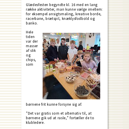
Glædesfesten begyndte kl. 16 med en lang
række aktiviteter, man kunne vælge imellem:
for eksempel ansigtsmaling, kreative borde,
racerbane, brætspil, knæklysfodbold og
banko.
Hele
tiden
var der
masser
af slik
og
chips,
som
børnene frit kunne forsyne sig af.
”Det var gratis som et alternativ til, at
børnene gik ud at rasle,” fortæller de to
klubledere.