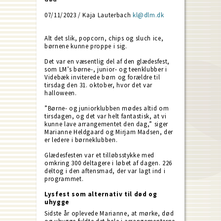
07/11/2023 / Kaja Lauterbach
kl@dlm.dk
Alt det slik, popcorn, chips og sluch ice,
børnene kunne proppe i sig.
Det var en væsentlig del af den glædesfest,
som LM’s børne-, junior- og teenklubber i
Videbæk inviterede børn og forældre til
tirsdag den 31. oktober, hvor det var
halloween.
”Børne- og juniorklubben mødes altid om
tirsdagen, og det var helt fantastisk, at vi
kunne lave arrangementet den dag,” siger
Marianne Heldgaard og Mirjam Madsen, der
er ledere i børneklubben.
Glædesfesten var et tilløbsstykke med
omkring 300 deltagere i løbet af dagen. 226
deltog i den aftensmad, der var lagt ind i
programmet.
Lysfest som alternativ til død og
uhygge
Sidste år oplevede Marianne, at mørke, død