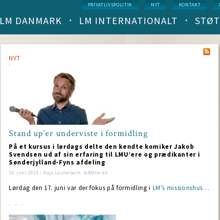
Service
PRIVATLIVSPOLITIK
NYT
KONTAKT
menu
LM DANMARK
LM INTERNATIONALT
STØT
Main
navigation
(level
1)
NYT
Stand up’er underviste i formidling
På et kursus i lørdags delte den kendte komiker Jakob
Svendsen ud af sin erfaring til LMU’ere og prædikanter i
Sønderjylland-Fyns afdeling
20. juni 2023 / Kaja Lauterbach, kl@dlm.dk
Lørdag den 17. juni var der fokus på formidling i
LM’s missionshus…