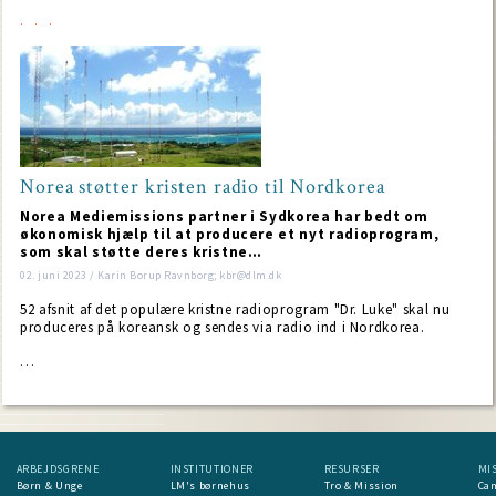
Norea støtter kristen radio til Nordkorea
Norea Mediemissions partner i Sydkorea har bedt om
økonomisk hjælp til at producere et nyt radioprogram,
som skal støtte deres kristne…
02. juni 2023 / Karin Borup Ravnborg; kbr@dlm.dk
52 afsnit af det populære kristne radioprogram "Dr. Luke" skal nu
produceres på koreansk og sendes via radio ind i Nordkorea.
…
ARBEJDSGRENE
INSTITUTIONER
RESURSER
MI
Børn & Unge
LM's børnehus
Tro & Mission
Ca