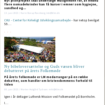
Nyt pilotprojekt skal undersøge muligheden for, at endnu
flere nomadekvinder kan få kurser i emner som hygiejne,
sundhed og…
13. juni 2023 / Karin Borup Ravnborg; kbr@dlm.dk
CKU - Center for Kirkeligt Udviklingssamarbejde
- har netop bevilget
59.…
Ny bibeloversættelse og Guds væsen bliver
debatteret på årets Folkemøde
På årets folkemøde er LM medarrangør på en række
debatter, som handler om kristendommens forhold til
tiden
08. juni 2023 / Morten Holgård Tychsen: mht@dlm.dk
Igen i år deltager Luthersk Mission ved Folkemødet på Bornholm.
I…