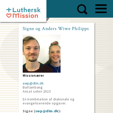
Skip
to
main
content
Signe og Anders Wiwe Philipps
Missionærer
awp@dlm.dk
Battambang
Ansat siden
2023
En kombination af diakonale og
evangeliserende opgaver.
Signe (
swp@dlm.dk
):