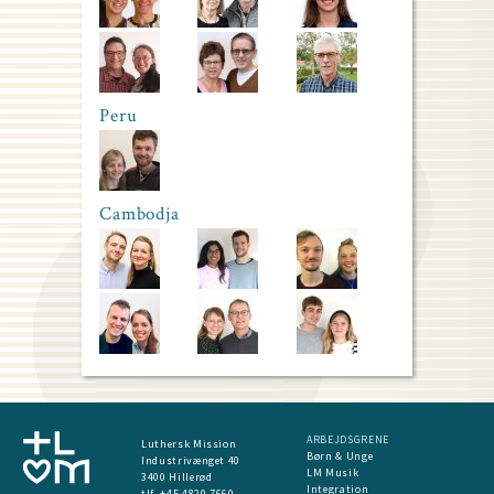
Peru
Cambodja
ARBEJDSGRENE
Luthersk Mission
Børn & Unge
Industrivænget 40
LM Musik
3400 Hillerød
Integration
tlf. +45 4820 7660