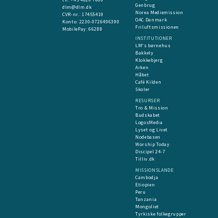
Genbrug
dlm@dlm.dk
Norea Mediemission
CVR-nr.: 17455419
OAC Danmark
​Konto:
2230-0726496390
Friluftsmissionen
MobilePay:
66288
INSTITUTIONER
LM's børnehus
Bakkely
Klokkebjerg
Arken
Håbet
Café Kilden
Skoler
RESURSER
Tro & Mission
Budskabet
LogosMedia
Lyset og Livet
Nodebasen
Worship Today
Discipel 24-7
Tilliv.dk
MISSIONSLANDE
Cambodja
Etiopien
Peru
Tanzania
Mongoliet
Tyrkiske folkegrupper