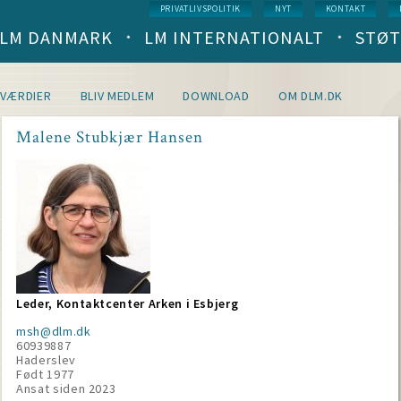
Service
PRIVATLIVSPOLITIK
NYT
KONTAKT
menu
LM DANMARK
LM INTERNATIONALT
STØT
Main
navigation
(level
1)
VÆRDIER
BLIV MEDLEM
DOWNLOAD
OM DLM.DK
Malene Stubkjær Hansen
Leder, Kontaktcenter Arken i Esbjerg
msh@dlm.dk
60939887
Haderslev
Født 1977
Ansat siden
2023