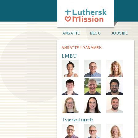
Skip
to
main
content
Idevels
ANSATTE
BLOG
JOBSIDE
pane
main
menu
ANSATTE I DANMARK
about
LMBU
us
Tværkulturelt