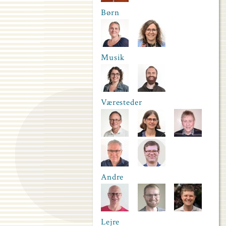
Børn
Musik
Væresteder
Andre
Lejre