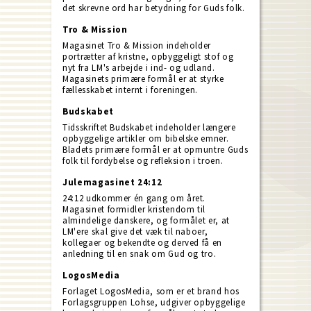
det skrevne ord har betydning for Guds folk.
Tro & Mission
Magasinet Tro & Mission indeholder
portrætter af kristne, opbyggeligt stof og
nyt fra LM's arbejde i ind- og udland.
Magasinets primære formål er at styrke
fællesskabet internt i foreningen.
Budskabet
Tidsskriftet Budskabet indeholder længere
opbyggelige artikler om bibelske emner.
Bladets primære formål er at opmuntre Guds
folk til fordybelse og refleksion i troen.
Julemagasinet 24:12
24:12 udkommer én gang om året.
Magasinet formidler kristendom til
almindelige danskere, og formålet er, at
LM'ere skal give det væk til naboer,
kollegaer og bekendte og derved få en
anledning til en snak om Gud og tro.
LogosMedia
Forlaget LogosMedia, som er et brand hos
Forlagsgruppen Lohse, udgiver opbyggelige