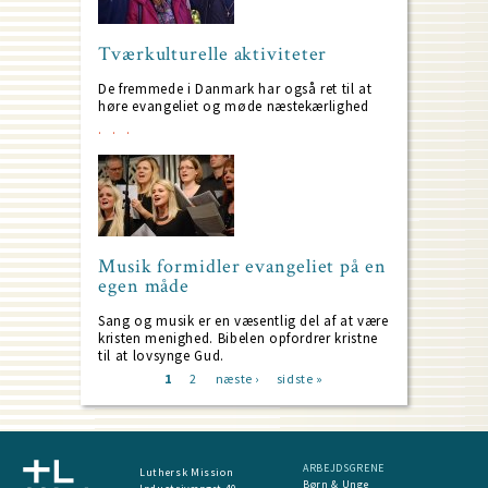
Tværkulturelle aktiviteter
De fremmede i Danmark har også ret til at
høre evangeliet og møde næstekærlighed
Musik formidler evangeliet på en
egen måde
Sang og musik er en væsentlig del af at være
kristen menighed. Bibelen opfordrer kristne
til at lovsynge Gud.
Current
1
Page
2
Next
næste ›
Last
sidste »
page
page
page
Pagination
ARBEJDSGRENE
Luthersk Mission
Børn & Unge