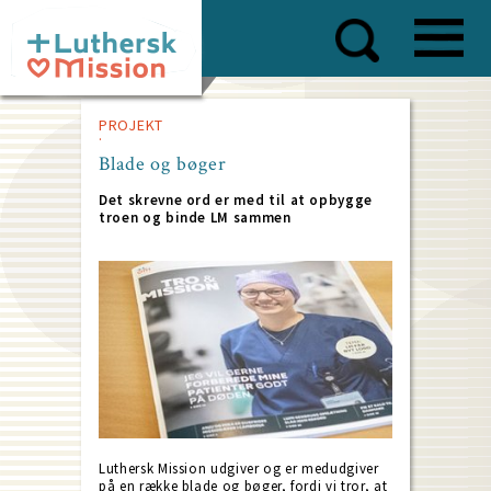
Skip
to
main
content
PROJEKT
Blade og bøger
Det skrevne ord er med til at opbygge
troen og binde LM sammen
Luthersk Mission udgiver og er medudgiver
på en række blade og bøger, fordi vi tror, at