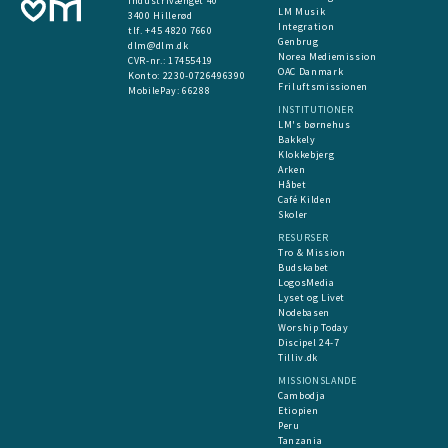
Industrivænget 40
LM Musik
3400 Hillerød
Integration
tlf. +45 4820 7660
Genbrug
dlm@dlm.dk
Norea Mediemission
CVR-nr.: 17455419
OAC Danmark
​Konto:
2230-0726496390
Friluftsmissionen
MobilePay:
66288
INSTITUTIONER
LM's børnehus
Bakkely
Klokkebjerg
Arken
Håbet
Café Kilden
Skoler
RESURSER
Tro & Mission
Budskabet
LogosMedia
Lyset og Livet
Nodebasen
Worship Today
Discipel 24-7
Tilliv.dk
MISSIONSLANDE
Cambodja
Etiopien
Peru
Tanzania