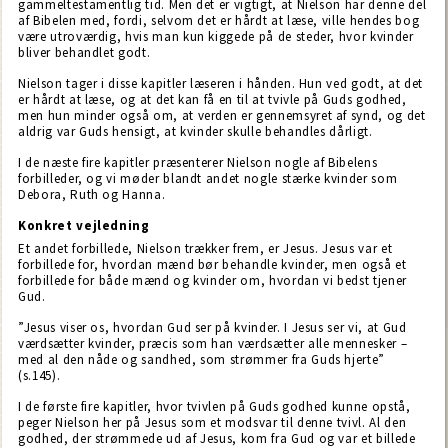
gammeltestamentlig tid. Men det er vigtigt, at Nielson har denne del
af Bibelen med, fordi, selvom det er hårdt at læse, ville hendes bog
være utroværdig, hvis man kun kiggede på de steder, hvor kvinder
bliver behandlet godt.
Nielson tager i disse kapitler læseren i hånden. Hun ved godt, at det
er hårdt at læse, og at det kan få en til at tvivle på Guds godhed,
men hun minder også om, at verden er gennemsyret af synd, og det
aldrig var Guds hensigt, at kvinder skulle behandles dårligt.
I de næste fire kapitler præsenterer Nielson nogle af Bibelens
forbilleder, og vi møder blandt andet nogle stærke kvinder som
Debora, Ruth og Hanna.
Konkret vejledning
Et andet forbillede, Nielson trækker frem, er Jesus. Jesus var et
forbillede for, hvordan mænd bør behandle kvinder, men også et
forbillede for både mænd og kvinder om, hvordan vi bedst tjener
Gud.
”Jesus viser os, hvordan Gud ser på kvinder. I Jesus ser vi, at Gud
værdsætter kvinder, præcis som han værdsætter alle mennesker –
med al den nåde og sandhed, som strømmer fra Guds hjerte”
(s.145).
I de første fire kapitler, hvor tvivlen på Guds godhed kunne opstå,
peger Nielson her på Jesus som et modsvar til denne tvivl. Al den
godhed, der strømmede ud af Jesus, kom fra Gud og var et billede