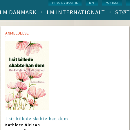
Service
PRIVATLIVSPOLITIK
NYT
KONTAKT
menu
LM DANMARK
LM INTERNATIONALT
STØT
Main
navigation
(level
1)
ANMELDELSE
I sit billede skabte han dem
Kathleen Nielson