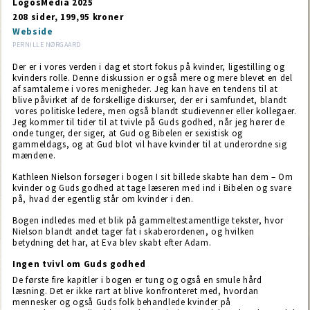
LogosMedia 2025
208 sider, 199,95 kroner
Webside
PERNILLE NØRGAARD
Der er i vores verden i dag et stort fokus på kvinder, ligestilling og
kvinders rolle. Denne diskussion er også mere og mere blevet en del
af samtalerne i vores menigheder. Jeg kan have en tendens til at
blive påvirket af de forskellige diskurser, der er i samfundet, blandt
vores politiske ledere, men også blandt studievenner eller kollegaer.
Jeg kommer til tider til at tvivle på Guds godhed, når jeg hører de
onde tunger, der siger, at Gud og Bibelen er sexistisk og
gammeldags, og at Gud blot vil have kvinder til at underordne sig
mændene.
Kathleen Nielson forsøger i bogen I sit billede skabte han dem – Om
kvinder og Guds godhed at tage læseren med ind i Bibelen og svare
på, hvad der egentlig står om kvinder i den.
Bogen indledes med et blik på gammeltestamentlige tekster, hvor
Nielson blandt andet tager fat i skaberordenen, og hvilken
betydning det har, at Eva blev skabt efter Adam.
Ingen tvivl om Guds godhed
De første fire kapitler i bogen er tung og også en smule hård
læsning. Det er ikke rart at blive konfronteret med, hvordan
mennesker og også Guds folk behandlede kvinder på