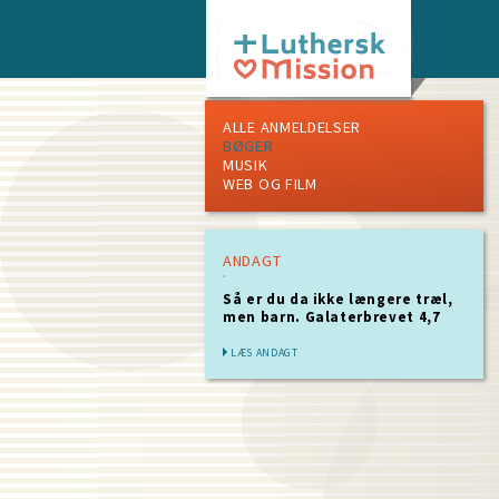
Skip
to
main
content
ALLE ANMELDELSER
BØGER
MUSIK
WEB OG FILM
ANDAGT
Så er du da ikke længere træl,
men barn. Galaterbrevet 4,7
LÆS ANDAGT