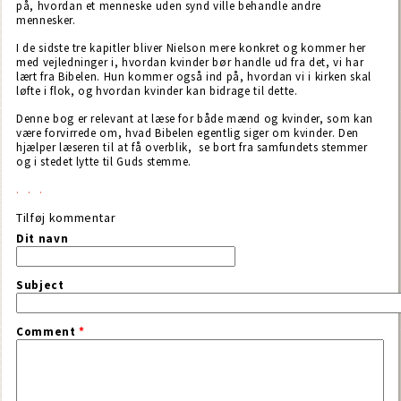
på, hvordan et menneske uden synd ville behandle andre
mennesker.
I de sidste tre kapitler bliver Nielson mere konkret og kommer her
med vejledninger i, hvordan kvinder bør handle ud fra det, vi har
lært fra Bibelen. Hun kommer også ind på, hvordan vi i kirken skal
løfte i flok, og hvordan kvinder kan bidrage til dette.
Denne bog er relevant at læse for både mænd og kvinder, som kan
være forvirrede om, hvad Bibelen egentlig siger om kvinder. Den
hjælper læseren til at få overblik, se bort fra samfundets stemmer
og i stedet lytte til Guds stemme.
Tilføj kommentar
Dit navn
Subject
Comment
*