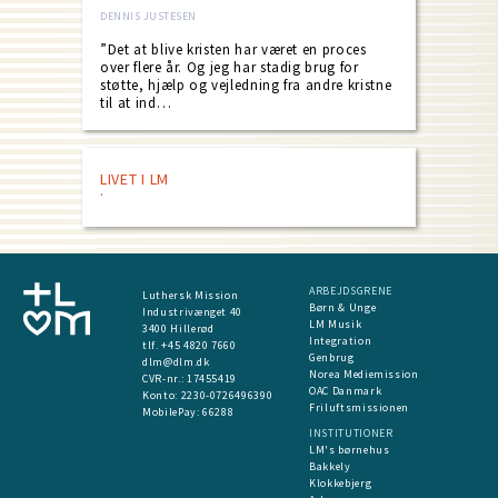
DENNIS JUSTESEN
”Det at blive kristen har været en proces
over flere år. Og jeg har stadig brug for
støtte, hjælp og vejledning fra andre kristne
til at ind…
LIVET I LM
ARBEJDSGRENE
Luthersk Mission
Børn & Unge
Industrivænget 40
LM Musik
3400 Hillerød
Integration
tlf. +45 4820 7660
Genbrug
dlm@dlm.dk
Norea Mediemission
CVR-nr.: 17455419
OAC Danmark
​Konto:
2230-0726496390
Friluftsmissionen
MobilePay:
66288
INSTITUTIONER
LM's børnehus
Bakkely
Klokkebjerg