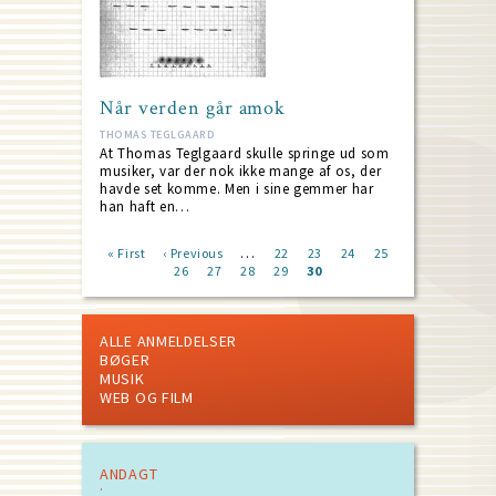
Når verden går amok
THOMAS TEGLGAARD
At Thomas Teglgaard skulle springe ud som
musiker, var der nok ikke mange af os, der
havde set komme. Men i sine gemmer har
han haft en…
…
First
« First
Previous
‹ Previous
Page
22
Page
23
Page
24
Page
25
page
page
Page
26
Page
27
Page
28
Page
29
Current
30
Pagination
page
ALLE ANMELDELSER
BØGER
MUSIK
WEB OG FILM
ANDAGT