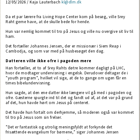
12/05/2026 / Kaja Lauterbach
kl@dlm.dk
Da et par lærere fra Living Hope Center kom på besøg, ville Srey
Raht gerne have, at de skulle bede for hende.
Hun var nemlig kommet til tro på Jesus og ville nu overgive sit liv til
ham.
Det fortæller Johannes Jensen, der er missionær i Siem Reap i
Cambodja, og som var med på husbesøget den dag.
Datteren ville ikke ofre i pagoden mere
Han fortæller, at to af Srey Rahts døtre kommer dagligt på LHC,
hvor de modtager undervisning i engelsk. Derudover deltager de i
”youth program”, hvilket vil sige, at de to gange om ugen får en
times bibelundervisning.
Hun sagde, at den ene datter ikke længere vil gå med i pagoden og
ofre. Gæsterne spurgte ind til det og fandt ud af, at det var på grund
af det, hun havde hørt om Jesus på centeret.
Det havde hun fortalt om derhjemme, så moderen også var kommet
til tro på Jesus som sin frelser.
”Det er fantastisk og utrolig meningsfyldt at forkynde det
frisættende evangelium for børnene,” siger Johannes Jensen