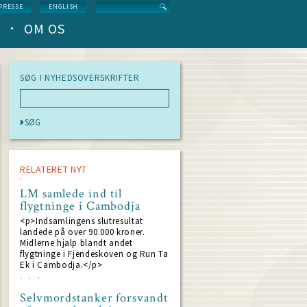
Search
PRESSE
ENGLISH
OM OS
SØG I NYHEDSOVERSKRIFTER
RELATERET NYT
LM samlede ind til
flygtninge i Cambodja
<p>Indsamlingens slutresultat
landede på over 90.000 kroner.
Midlerne hjalp blandt andet
flygtninge i Fjendeskoven og Run Ta
Ek i Cambodja.</p>
Selvmordstanker forsvandt