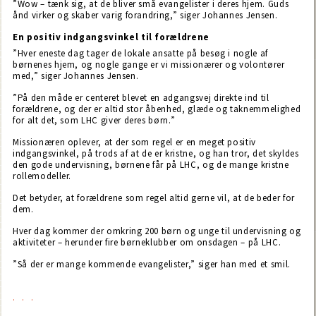
”Wow – tænk sig, at de bliver små evangelister i deres hjem. Guds
ånd virker og skaber varig forandring,” siger Johannes Jensen.
En positiv indgangsvinkel til forældrene
”Hver eneste dag tager de lokale ansatte på besøg i nogle af
børnenes hjem, og nogle gange er vi missionærer og volontører
med,” siger Johannes Jensen.
”På den måde er centeret blevet en adgangsvej direkte ind til
forældrene, og der er altid stor åbenhed, glæde og taknemmelighed
for alt det, som LHC giver deres børn.”
Missionæren oplever, at der som regel er en meget positiv
indgangsvinkel, på trods af at de er kristne, og han tror, det skyldes
den gode undervisning, børnene får på LHC, og de mange kristne
rollemodeller.
Det betyder, at forældrene som regel altid gerne vil, at de beder for
dem.
Hver dag kommer der omkring 200 børn og unge til undervisning og
aktiviteter – herunder fire børneklubber om onsdagen – på LHC.
”Så der er mange kommende evangelister,” siger han med et smil.