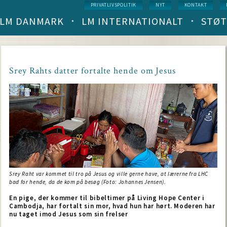
Service
PRIVATLIVSPOLITIK
NYT
KONTAKT
menu
LM DANMARK
LM INTERNATIONALT
STØT
Main
navigation
(level
1)
Srey Rahts datter fortalte hende om Jesus
Srey Raht var kommet til tro på Jesus og ville gerne have, at lærerne fra LHC
bad for hende, da de kom på besøg (Foto: Johannes Jensen).
En pige, der kommer til bibeltimer på Living Hope Center i
Cambodja, har fortalt sin mor, hvad hun har hørt. Moderen har
nu taget imod Jesus som sin frelser