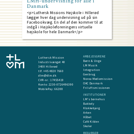
LMH-undervisning for alle i
Danmark
<p>Luthersk Missions Højskole i Hillerød
lægger hver dag undervisning ud på sin
Facebookvæg. En del af den kommer til at
indgå i Højskoleforeningens virtuelle
højskole for hele Danmark</p>
ARBEJDSGRENE
Luthersk Mission
Børn & Unge
Industrivænget 40
LM Musik
3400 Hillerød
Integration
tlf. +45 4820 7660
Genbrug
dlm@dlm.dk
Norea Mediemission
CVR-nr.: 17455419
OAC Danmark
​Konto:
2230-0726496390
Friluftsmissionen
MobilePay:
66288
INSTITUTIONER
LM's børnehus
Bakkely
Klokkebjerg
Arken
Håbet
Café Kilden
Skoler
RESURSER