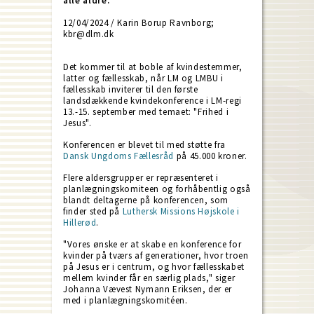
alle aldre.
12/04/2024 / Karin Borup Ravnborg;
kbr@dlm.dk
Det kommer til at boble af kvindestemmer,
latter og fællesskab, når LM og LMBU i
fællesskab inviterer til den første
landsdækkende kvindekonference i LM-regi
13.-15. september med temaet: "Frihed i
Jesus".
Konferencen er blevet til med støtte fra
Dansk Ungdoms Fællesråd
på 45.000 kroner.
Flere aldersgrupper er repræsenteret i
planlægningskomiteen og forhåbentlig også
blandt deltagerne på konferencen, som
finder sted på
Luthersk Missions Højskole i
Hillerød
.
"Vores ønske er at skabe en konference for
kvinder på tværs af generationer, hvor troen
på Jesus er i centrum, og hvor fællesskabet
mellem kvinder får en særlig plads," siger
Johanna Vævest Nymann Eriksen, der er
med i planlægningskomitéen.