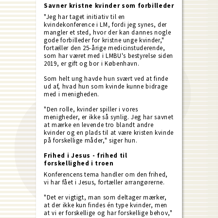
Savner kristne kvinder som forbilleder
"Jeg har taget initiativ til en
kvindekonference i LM, fordi jeg synes, der
mangler et sted, hvor der kan dannes nogle
gode forbilleder for kristne unge kvinder,"
fortæller den 25-årige medicinstuderende,
som har været med i LMBU's bestyrelse siden
2019, er gift og bor i København.
Som helt ung havde hun svært ved at finde
ud af, hvad hun som kvinde kunne bidrage
med i menigheden.
"Den rolle, kvinder spiller i vores
menigheder, er ikke så synlig. Jeg har savnet
at mærke en levende tro blandt andre
kvinder og en plads til at være kristen kvinde
på forskellige måder," siger hun.
Frihed i Jesus - frihed til
forskellighed i troen
Konferencens tema handler om den frihed,
vi har fået i Jesus, fortæller arrangørerne.
"Det er vigtigt, man som deltager mærker,
at der ikke kun findes én type kvinder, men
at vi er forskellige og har forskellige behov,"