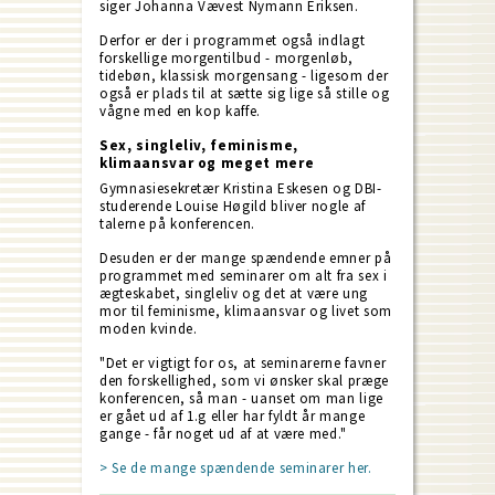
siger Johanna Vævest Nymann Eriksen.
Derfor er der i programmet også indlagt
forskellige morgentilbud - morgenløb,
tidebøn, klassisk morgensang - ligesom der
også er plads til at sætte sig lige så stille og
vågne med en kop kaffe.
Sex, singleliv, feminisme,
klimaansvar og meget mere
Gymnasiesekretær Kristina Eskesen og DBI-
studerende Louise Høgild bliver nogle af
talerne på konferencen.
Desuden er der mange spændende emner på
programmet med seminarer om alt fra sex i
ægteskabet, singleliv og det at være ung
mor til feminisme, klimaansvar og livet som
moden kvinde.
"Det er vigtigt for os, at seminarerne favner
den forskellighed, som vi ønsker skal præge
konferencen, så man - uanset om man lige
er gået ud af 1.g eller har fyldt år mange
gange - får noget ud af at være med."
> Se de mange spændende seminarer her.