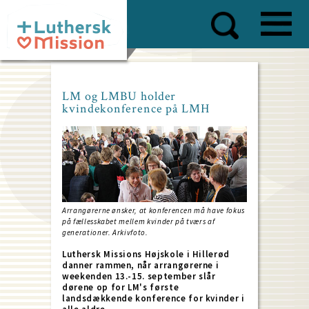
Skip
to
main
content
LM og LMBU holder
kvindekonference på LMH
Arrangørerne ønsker, at konferencen må have fokus
på fællesskabet mellem kvinder på tværs af
generationer. Arkivfoto.
Luthersk Missions Højskole i Hillerød
danner rammen, når arrangørerne i
weekenden 13.-15. september slår
dørene op for LM's første
landsdækkende konference for kvinder i