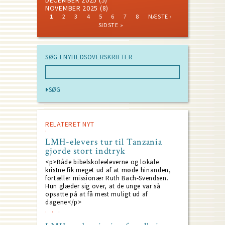
DECEMBER 2025
(5)
NOVEMBER 2025
(8)
CURRENT
PAGE
PAGE
PAGE
PAGE
PAGE
PAGE
PAGE
NEXT
LAST
1
2
3
4
5
6
7
8
NÆSTE ›
PAGE
PAGE
PAGE
Pagination
SIDSTE »
SØG I NYHEDSOVERSKRIFTER
RELATERET NYT
LMH-elevers tur til Tanzania
gjorde stort indtryk
<p>Både bibelskoleeleverne og lokale
kristne fik meget ud af at møde hinanden,
fortæller missionær Ruth Bach-Svendsen.
Hun glæder sig over, at de unge var så
opsatte på at få mest muligt ud af
dagene</p>