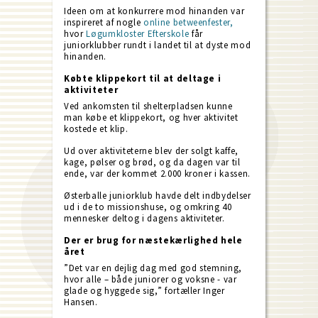
Ideen om at konkurrere mod hinanden var
inspireret af nogle
online betweenfester,
hvor
Løgumkloster Efterskole
får
juniorklubber rundt i landet til at dyste mod
hinanden.
Købte klippekort til at deltage i
aktiviteter
Ved ankomsten til shelterpladsen kunne
man købe et klippekort, og hver aktivitet
kostede et klip.
Ud over aktiviteterne blev der solgt kaffe,
kage, pølser og brød, og da dagen var til
ende, var der kommet 2.000 kroner i kassen.
Østerballe juniorklub havde delt indbydelser
ud i de to missionshuse, og omkring 40
mennesker deltog i dagens aktiviteter.
Der er brug for næstekærlighed hele
året
”Det var en dejlig dag med god stemning,
hvor alle – både juniorer og voksne - var
glade og hyggede sig,” fortæller Inger
Hansen.