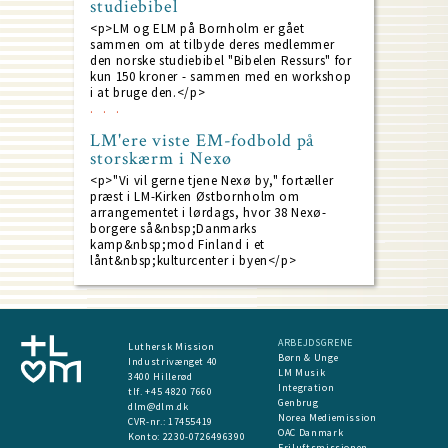
studiebibel
<p>LM og ELM på Bornholm er gået
sammen om at tilbyde deres medlemmer
den norske studiebibel "Bibelen Ressurs" for
kun 150 kroner - sammen med en workshop
i at bruge den.</p>
LM'ere viste EM-fodbold på
storskærm i Nexø
<p>"Vi vil gerne tjene Nexø by," fortæller
præst i LM-Kirken Østbornholm om
arrangementet i lørdags, hvor 38 Nexø-
borgere så&nbsp;Danmarks
kamp&nbsp;mod Finland i et
lånt&nbsp;kulturcenter i byen</p>
ARBEJDSGRENE
Luthersk Mission
Børn & Unge
Industrivænget 40
LM Musik
3400 Hillerød
Integration
tlf. +45 4820 7660
Genbrug
dlm@dlm.dk
Norea Mediemission
CVR-nr.: 17455419
OAC Danmark
​Konto:
2230-0726496390
Friluftsmissionen