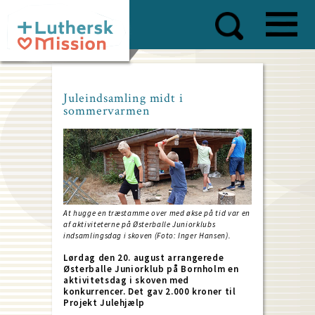
Skip
to
main
content
Juleindsamling midt i
sommervarmen
At hugge en træstamme over med økse på tid var en
af aktiviteterne på Østerballe Juniorklubs
indsamlingsdag i skoven (Foto: Inger Hansen).
Lørdag den 20. august arrangerede
Østerballe Juniorklub på Bornholm en
aktivitetsdag i skoven med
konkurrencer. Det gav 2.000 kroner til
Projekt Julehjælp