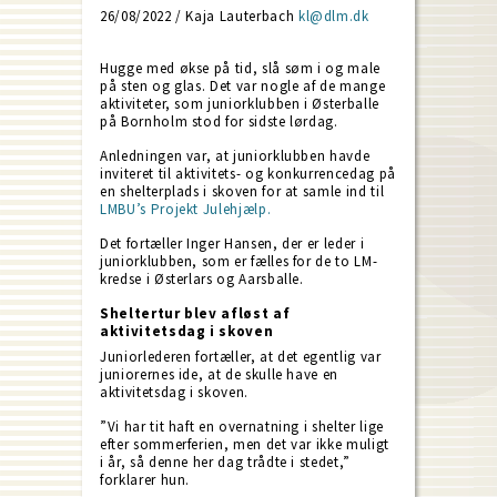
26/08/2022 / Kaja Lauterbach
kl@dlm.dk
Hugge med økse på tid, slå søm i og male
på sten og glas. Det var nogle af de mange
aktiviteter, som juniorklubben i Østerballe
på Bornholm stod for sidste lørdag.
Anledningen var, at juniorklubben havde
inviteret til aktivitets- og konkurrencedag på
en shelterplads i skoven for at samle ind til
LMBU’s Projekt Julehjælp.
Det fortæller Inger Hansen, der er leder i
juniorklubben, som er fælles for de to LM-
kredse i Østerlars og Aarsballe.
Sheltertur blev afløst af
aktivitetsdag i skoven
Juniorlederen fortæller, at det egentlig var
juniorernes ide, at de skulle have en
aktivitetsdag i skoven.
”Vi har tit haft en overnatning i shelter lige
efter sommerferien, men det var ikke muligt
i år, så denne her dag trådte i stedet,”
forklarer hun.