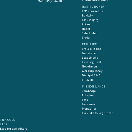
MobilePay:
66288
INSTITUTIONER
LM's børnehus
Bakkely
Klokkebjerg
Arken
Håbet
Café Kilden
Skoler
RESURSER
Tro & Mission
Budskabet
LogosMedia
Lyset og Livet
Nodebasen
Worship Today
Discipel 24-7
Tilliv.dk
MISSIONSLANDE
Cambodja
Etiopien
Peru
Tanzania
Mongoliet
Tyrkiske folkegrupper
TJEK OGSÅ
24:12
Etos for god adfærd