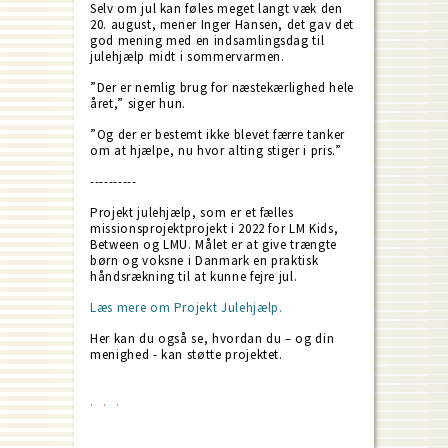
Selv om jul kan føles meget langt væk den
20. august, mener Inger Hansen, det gav det
god mening med en indsamlingsdag til
julehjælp midt i sommervarmen.
”Der er nemlig brug for næstekærlighed hele
året,” siger hun.
”Og der er bestemt ikke blevet færre tanker
om at hjælpe, nu hvor alting stiger i pris.”
----------
Projekt julehjælp, som er et fælles
missionsprojektprojekt i 2022 for LM Kids,
Between og LMU. Målet er at give trængte
børn og voksne i Danmark en praktisk
håndsrækning til at kunne fejre jul.
Læs mere om Projekt Julehjælp.
Her kan du også se, hvordan du – og din
menighed - kan støtte projektet.