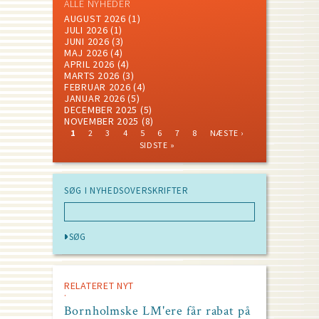
ALLE NYHEDER
AUGUST 2026
(1)
JULI 2026
(1)
JUNI 2026
(3)
MAJ 2026
(4)
APRIL 2026
(4)
MARTS 2026
(3)
FEBRUAR 2026
(4)
JANUAR 2026
(5)
DECEMBER 2025
(5)
NOVEMBER 2025
(8)
CURRENT
PAGE
PAGE
PAGE
PAGE
PAGE
PAGE
PAGE
NEXT
LAST
1
2
3
4
5
6
7
8
NÆSTE ›
PAGE
PAGE
PAGE
Pagination
SIDSTE »
SØG I NYHEDSOVERSKRIFTER
RELATERET NYT
Bornholmske LM'ere får rabat på