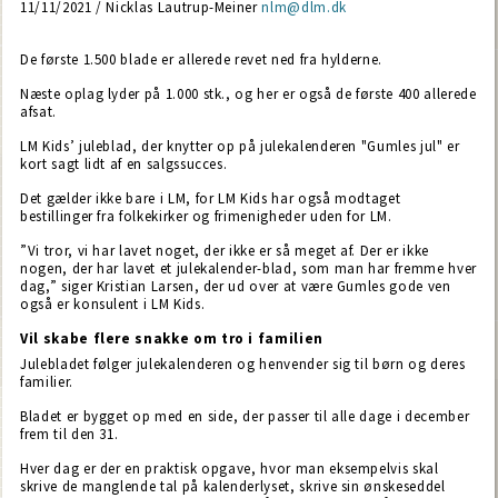
11/11/2021 / Nicklas Lautrup-Meiner
nlm@dlm.dk
De første 1.500 blade er allerede revet ned fra hylderne.
Næste oplag lyder på 1.000 stk., og her er også de første 400 allerede
afsat.
LM Kids’ juleblad, der knytter op på julekalenderen "Gumles jul" er
kort sagt lidt af en salgssucces.
Det gælder ikke bare i LM, for LM Kids har også modtaget
bestillinger fra folkekirker og frimenigheder uden for LM.
”Vi tror, vi har lavet noget, der ikke er så meget af. Der er ikke
nogen, der har lavet et julekalender-blad, som man har fremme hver
dag,” siger Kristian Larsen, der ud over at være Gumles gode ven
også er konsulent i LM Kids.
Vil skabe flere snakke om tro i familien
Julebladet følger julekalenderen og henvender sig til børn og deres
familier.
Bladet er bygget op med en side, der passer til alle dage i december
frem til den 31.
Hver dag er der en praktisk opgave, hvor man eksempelvis skal
skrive de manglende tal på kalenderlyset, skrive sin ønskeseddel