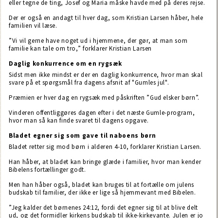
eller tegne de ting, Josef og Maria måske havde med på deres rejse.
Der er også en andagt til hver dag, som Kristian Larsen håber, hele
familien vil læse.
”Vi vil gerne have noget ud i hjemmene, der gør, at man som
familie kan tale om tro,” forklarer Kristian Larsen
Daglig konkurrence om en rygsæk
Sidst men ikke mindst er der en daglig konkurrence, hvor man skal
svare på et spørgsmål fra dagens afsnit af "Gumles jul".
Præmien er hver dag en rygsæk med påskriften ”Gud elsker børn”.
Vinderen offentliggøres dagen efter i det næste Gumle-program,
hvor man så kan finde svaret til dagens opgave.
Bladet egner sig som gave til naboens børn
Bladet retter sig mod børn i alderen 4-10, forklarer Kristian Larsen.
Han håber, at bladet kan bringe glæde i familier, hvor man kender
Bibelens fortællinger godt.
Men han håber også, bladet kan bruges til at fortælle om julens
budskab til familier, der ikke er lige så hjemmevant med Bibelen.
”Jeg kalder det børnenes 24:12, fordi det egner sig til at blive delt
ud, og det formidler kirkens budskab til ikke-kirkevante. Julen er jo