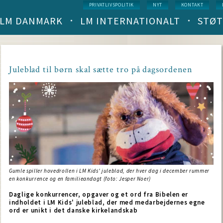
Service
PRIVATLIVSPOLITIK
NYT
KONTAKT
menu
LM DANMARK
LM INTERNATIONALT
STØT
Main
navigation
(level
1)
Juleblad til børn skal sætte tro på dagsordenen
Gumle spiller hovedrollen i LM Kids' juleblad, der hver dag i december rummer
en konkurrence og en familieandagt (foto: Jesper Noer)
Daglige konkurrencer, opgaver og et ord fra Bibelen er
indholdet i LM Kids' juleblad, der med medarbejdernes egne
ord er unikt i det danske kirkelandskab