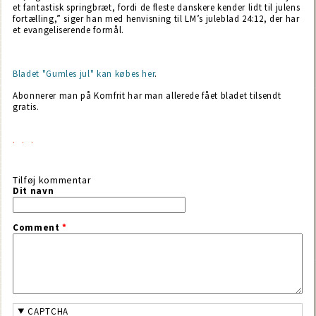
et fantastisk springbræt, fordi de fleste danskere kender lidt til julens
fortælling,” siger han med henvisning til LM’s juleblad 24:12, der har
et evangeliserende formål.
Bladet "Gumles jul" kan købes her
.
Abonnerer man på Komfrit har man allerede fået bladet tilsendt
gratis.
Tilføj kommentar
Dit navn
Comment
*
CAPTCHA