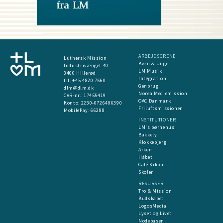
ARBEJDSGRENE
Luthersk Mission
Børn & Unge
Industrivænget 40
LM Musik
3400 Hillerød
Integration
tlf. +45 4820 7660
Genbrug
dlm@dlm.dk
Norea Mediemission
CVR-nr.: 17455419
OAC Danmark
​Konto:
2230-0726496390
Friluftsmissionen
MobilePay:
66288
INSTITUTIONER
LM's børnehus
Bakkely
Klokkebjerg
Arken
Håbet
Café Kilden
Skoler
RESURSER
Tro & Mission
Budskabet
LogosMedia
Lyset og Livet
Nodebasen