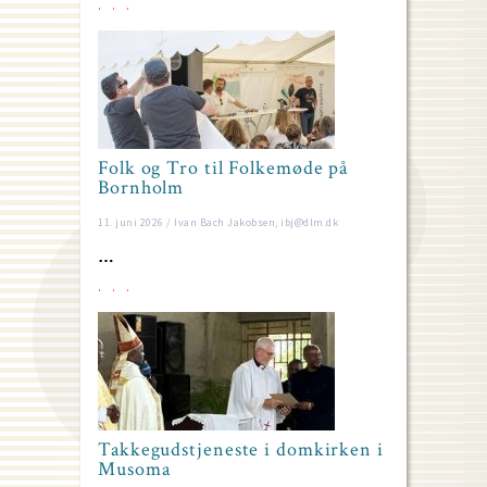
Folk og Tro til Folkemøde på
Bornholm
11. juni 2026 / Ivan Bach Jakobsen, ibj@dlm.dk
…
Takkegudstjeneste i domkirken i
Musoma