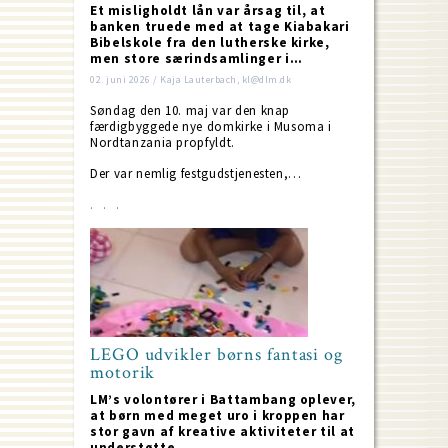
Et misligholdt lån var årsag til, at
banken truede med at tage Kiabakari
Bibelskole fra den lutherske kirke,
men store særindsamlinger i…
02. juni 2026 / Kaja Lauterbach, kl@dlm.dk
Søndag den 10. maj var den knap
færdigbyggede nye domkirke i Musoma i
Nordtanzania propfyldt.
Der var nemlig festgudstjenesten,…
LEGO udvikler børns fantasi og
motorik
LM’s volontører i Battambang oplever,
at børn med meget uro i kroppen har
stor gavn af kreative aktiviteter til at
understøtte…