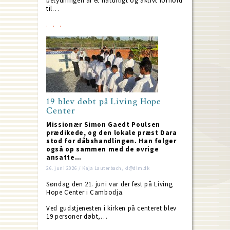
betydningen af et naturligt og aktivt forhold
til…
19 blev døbt på Living Hope
Center
Missionær Simon Gaedt Poulsen
prædikede, og den lokale præst Dara
stod for dåbshandlingen. Han følger
også op sammen med de øvrige
ansatte…
26. juni 2026 / Kaja Lauterbach, kl@dlm.dk
Søndag den 21. juni var der fest på Living
Hope Center i Cambodja.
Ved gudstjenesten i kirken på centeret blev
19 personer døbt,…