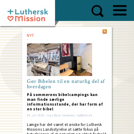
Skip
to
main
content
NYT
Gør Bibelen til en naturlig del af
hverdagen
På sommerens bibelcampings kan
man finde særlige
informationsstande, der har form af
en stor bibel
08. juli 2026 / Ivan Bach Jakobsen, ibj@dlm.dk
Længe har det været et ønske for Luthersk
Missions Landsstyrelse at sætte fokus på