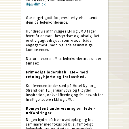
ibj@dlm.dk
Gør noget godt for jeres bestyrelse – send
dem på lederkonference.
Hundredvis af frivillige i LM og LMU tager
hvert år ansvar i bestyrelser og udvalg. Det
er et vigtigt arbejde, som kræver både
engagement, mod og ledelsesmæssige
kompetencer.
Derfor inviterer LM til lederkonference under
temaet:
Frimodigt lederskab i LM – med
retning, hjerte og trofasthed.
Konferencen finder sted på Hotel Nyborg
Strand den 16. januar 2027 og tilbyder
inspiration, opkvalificering og fællesskab for
frivillige ledere i LM og LMU.
Kompetent undervisning om leder-
udfordringer
Dagen byder på tre hovedoplæg og fire
seminarer med fokus på bl.a. frimodigt
lederskab, tro og strategi, mentorskab,