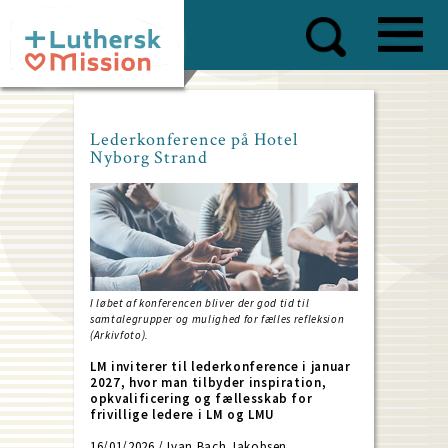
Skip
to
main
content
Lederkonference på Hotel
Nyborg Strand
I løbet af konferencen bliver der god tid til
samtalegrupper og mulighed for fælles refleksion
(Arkivfoto).
LM inviterer til lederkonference i januar
2027, hvor man tilbyder inspiration,
opkvalificering og fællesskab for
frivillige ledere i LM og LMU
16/01/2026 / Ivan Bach Jakobsen