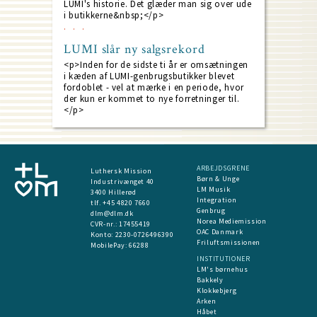
LUMI's historie. Det glæder man sig over ude
i butikkerne&nbsp;</p>
LUMI slår ny salgsrekord
<p>Inden for de sidste ti år er omsætningen
i kæden af LUMI-genbrugsbutikker blevet
fordoblet - vel at mærke i en periode, hvor
der kun er kommet to nye forretninger til.
</p>
ARBEJDSGRENE
Luthersk Mission
Børn & Unge
Industrivænget 40
LM Musik
3400 Hillerød
Integration
tlf. +45 4820 7660
Genbrug
dlm@dlm.dk
Norea Mediemission
CVR-nr.: 17455419
OAC Danmark
​Konto:
2230-0726496390
Friluftsmissionen
MobilePay:
66288
INSTITUTIONER
LM's børnehus
Bakkely
Klokkebjerg
Arken
Håbet