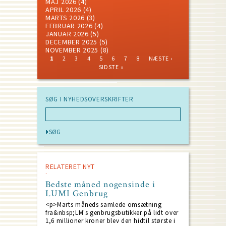
MAJ 2026
(4)
APRIL 2026
(4)
MARTS 2026
(3)
FEBRUAR 2026
(4)
JANUAR 2026
(5)
DECEMBER 2025
(5)
NOVEMBER 2025
(8)
CURRENT
PAGE
PAGE
PAGE
PAGE
PAGE
PAGE
PAGE
NEXT
LAST
1
2
3
4
5
6
7
8
NÆSTE ›
PAGE
PAGE
PAGE
Pagination
SIDSTE »
SØG I NYHEDSOVERSKRIFTER
RELATERET NYT
Bedste måned nogensinde i
LUMI Genbrug
<p>Marts måneds samlede omsætning
fra&nbsp;LM's genbrugsbutikker på lidt over
1,6 millioner kroner blev den hidtil største i