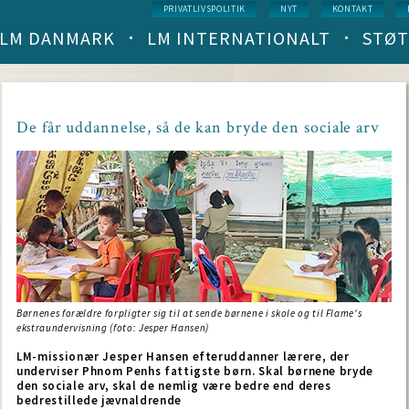
Service
PRIVATLIVSPOLITIK
NYT
KONTAKT
menu
LM DANMARK
LM INTERNATIONALT
STØT
Main
navigation
(level
1)
De får uddannelse, så de kan bryde den sociale arv
Børnenes forældre forpligter sig til at sende børnene i skole og til Flame's
ekstraundervisning (foto: Jesper Hansen)
LM-missionær Jesper Hansen efteruddanner lærere, der
underviser Phnom Penhs fattigste børn. Skal børnene bryde
den sociale arv, skal de nemlig være bedre end deres
bedrestillede jævnaldrende