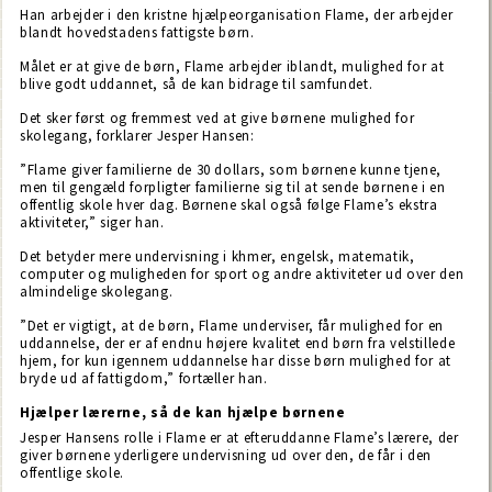
Han arbejder i den kristne hjælpeorganisation Flame, der arbejder
blandt hovedstadens fattigste børn.
Målet er at give de børn, Flame arbejder iblandt, mulighed for at
blive godt uddannet, så de kan bidrage til samfundet.
Det sker først og fremmest ved at give børnene mulighed for
skolegang, forklarer Jesper Hansen:
”Flame giver familierne de 30 dollars, som børnene kunne tjene,
men til gengæld forpligter familierne sig til at sende børnene i en
offentlig skole hver dag. Børnene skal også følge Flame’s ekstra
aktiviteter,” siger han.
Det betyder mere undervisning i khmer, engelsk, matematik,
computer og muligheden for sport og andre aktiviteter ud over den
almindelige skolegang.
”Det er vigtigt, at de børn, Flame underviser, får mulighed for en
uddannelse, der er af endnu højere kvalitet end børn fra velstillede
hjem, for kun igennem uddannelse har disse børn mulighed for at
bryde ud af fattigdom,” fortæller han.
Hjælper lærerne, så de kan hjælpe børnene
Jesper Hansens rolle i Flame er at efteruddanne Flame’s lærere, der
giver børnene yderligere undervisning ud over den, de får i den
offentlige skole.