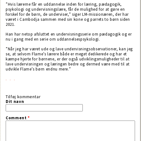
”Hvis lærerne får en uddannelse inden for læring, pædagogik,
psykologi og undervisningslære, får de mulighed for at gøre en
forskel for de børn, de underviser,” siger LM-missionæren, der har
været i Cambodja sammen med sin kone og parrets to børn siden
2021.
Han har netop afsluttet en undervisningsserie om pædagogik og er
nu i gang med en serie om uddannelsespsykologi.
”Når jeg har været ude og lave undervisningsobservationer, kan jeg
se, at selvom Flame’s lærere både er meget dedikerede og har et
kæmpe hjerte for børnene, er der også udviklingsmuligheder til at
lave undervisningen og læringen bedre og dermed være med til at
udvikle Flame’s børn endnu mere.”
Tilføj kommentar
Dit navn
Comment
*