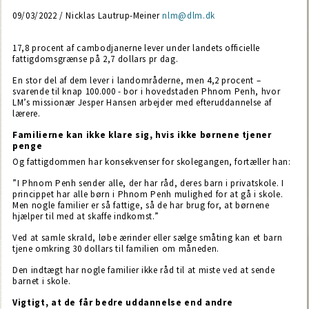
09/03/2022 / Nicklas Lautrup-Meiner
nlm@dlm.dk
17,8 procent af cambodjanerne lever under landets officielle
fattigdomsgrænse på 2,7 dollars pr dag.
En stor del af dem lever i landområderne, men 4,2 procent –
svarende til knap 100.000 - bor i hovedstaden Phnom Penh, hvor
LM’s missionær Jesper Hansen arbejder med efteruddannelse af
lærere.
Familierne kan ikke klare sig, hvis ikke børnene tjener
penge
Og fattigdommen har konsekvenser for skolegangen, fortæller han:
”I Phnom Penh sender alle, der har råd, deres barn i privatskole. I
princippet har alle børn i Phnom Penh mulighed for at gå i skole.
Men nogle familier er så fattige, så de har brug for, at børnene
hjælper til med at skaffe indkomst.”
Ved at samle skrald, løbe ærinder eller sælge småting kan et barn
tjene omkring 30 dollars til familien om måneden.
Den indtægt har nogle familier ikke råd til at miste ved at sende
barnet i skole.
Vigtigt, at de får bedre uddannelse end andre