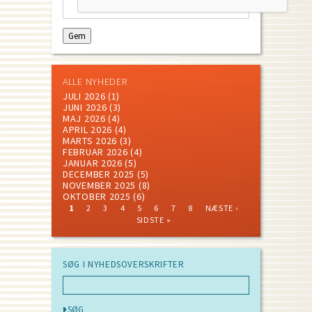
ALLE NYHEDER
JULI 2026
(1)
JUNI 2026
(3)
MAJ 2026
(4)
APRIL 2026
(4)
MARTS 2026
(3)
FEBRUAR 2026
(4)
JANUAR 2026
(5)
DECEMBER 2025
(5)
NOVEMBER 2025
(8)
OKTOBER 2025
(6)
CURRENT
PAGE
PAGE
PAGE
PAGE
PAGE
PAGE
PAGE
NEXT
LAST
1
2
3
4
5
6
7
8
NÆSTE ›
PAGE
PAGE
PAGE
Pagination
SIDSTE »
SØG I NYHEDSOVERSKRIFTER