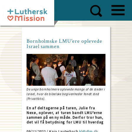
Skip
to
main
content
Bornholmske LMU'ere oplevede
Israel sammen
De unge bornholmere oplevede mange af de steder i
Israel, hvor de bibelske begivenheder fandt sted
(Privatfoto).
En af deltagerne på turen, Julie fra
Nexø, oplever, at turen bandt LMU’erne
sammen på en ny måde. Derfor tror hun,
det vil få betydning for LMU til hverdag
09/11/2022 / Kaja Lauterbach
kl@dlm.dk