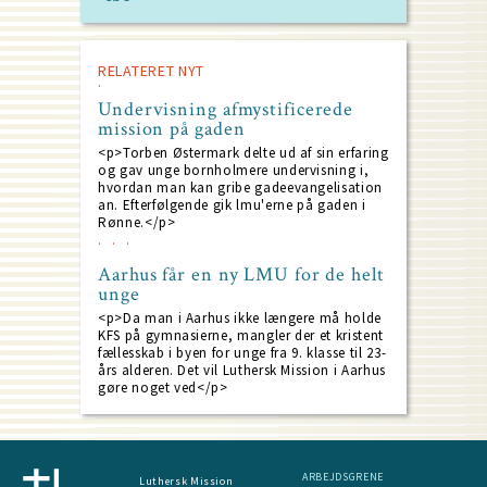
RELATERET NYT
Undervisning afmystificerede
mission på gaden
<p>Torben Østermark delte ud af sin erfaring
og gav unge bornholmere undervisning i,
hvordan man kan gribe gadeevangelisation
an. Efterfølgende gik lmu'erne på gaden i
Rønne.</p>
Aarhus får en ny LMU for de helt
unge
<p>Da man i Aarhus ikke længere må holde
KFS på gymnasierne, mangler der et kristent
fællesskab i byen for unge fra 9. klasse til 23-
års alderen. Det vil Luthersk Mission i Aarhus
gøre noget ved</p>
ARBEJDSGRENE
Luthersk Mission