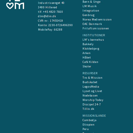
Børn & Unge
Industrivænget 40
LM Musik
3400 Hillerød
Integration
tlf. +45 4820 7660
Genbrug
dlm@dlm.dk
Norea Mediemission
CVR-nr.: 17455419
OAC Danmark
​Konto:
2230-0726496390
Friluftsmissionen
MobilePay:
66288
INSTITUTIONER
LM's børnehus
Bakkely
Klokkebjerg
Arken
Håbet
Café Kilden
Skoler
RESURSER
Tro & Mission
Budskabet
LogosMedia
Lyset og Livet
Nodebasen
Worship Today
Discipel 24-7
Tilliv.dk
MISSIONSLANDE
Cambodja
Etiopien
Peru