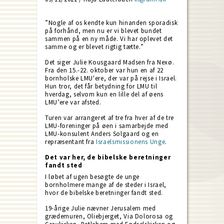
”Nogle af os kendte kun hinanden sporadisk
på forhånd, men nu er vi blevet bundet
sammen på en ny måde. Vi har oplevet det
samme og er blevet rigtig tætte.”
Det siger Julie Kousgaard Madsen fra Nexø.
Fra den 15.-22. oktober var hun en af 22
bornholske LMU'ere, der var på rejse i Israel.
Hun tror, det får betydning for LMU til
hverdag, selvom kun en lille del af øens
LMU’ere var afsted.
Turen var arrangeret af tre fra hver af de tre
LMU-foreninger på øen i samarbejde med
LMU-konsulent Anders Solgaard og en
repræsentant fra
Israelsmissionens Unge
.
Det var her, de bibelske beretninger
fandt sted
I løbet af ugen besøgte de unge
bornholmere mange af de steder i Israel,
hvor de bibelske beretninger fandt sted.
19-årige Julie nævner Jerusalem med
grædemuren, Oliebjerget, Via Dolorosa og