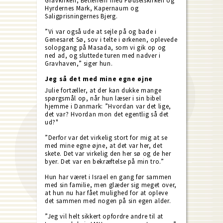
Gravkirken, Betlehem med Fødselskirken og
Hyrdernes Mark, Kapernaum og
Saligprisningernes Bjerg.
”Vi var også ude at sejle på og bade i
Genesaret Sø, sov i telte i ørkenen, oplevede
solopgang på Masada, som vi gik op og
ned ad, og sluttede turen med nadver i
Gravhaven,” siger hun.
Jeg så det med mine egne øjne
Julie fortæller, at der kan dukke mange
spørgsmål op, når hun læser i sin bibel
hjemme i Danmark: ”Hvordan var det lige,
det var? Hvordan mon det egentlig så det
ud?"
”Derfor var det virkelig stort for mig at se
med mine egne øjne, at det var her, det
skete. Det var virkelig den her sø og de her
byer. Det var en bekræftelse på min tro.”
Hun har været i Israel en gang før sammen
med sin familie, men glæder sig meget over,
at hun nu har fået mulighed for at opleve
det sammen med nogen på sin egen alder.
”Jeg vil helt sikkert opfordre andre til at