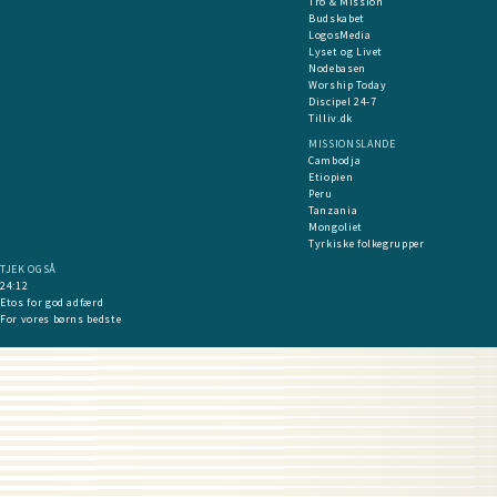
Tro & Mission
Budskabet
LogosMedia
Lyset og Livet
Nodebasen
Worship Today
Discipel 24-7
Tilliv.dk
MISSIONSLANDE
Cambodja
Etiopien
Peru
Tanzania
Mongoliet
Tyrkiske folkegrupper
TJEK OGSÅ
24:12
Etos for god adfærd
For vores børns bedste