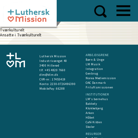
Skip
to
main
content
Tværkulturelt
Ansatte i Tværkulturelt
ARBEJDSGRENE
Luthersk Mission
Børn & Unge
Industrivænget 40
LM Musik
3400 Hillerød
Integration
tlf. +45 4820 7660
Genbrug
dlm@dlm.dk
Norea Mediemission
CVR-nr.: 17455419
OAC Danmark
​Konto:
2230-0726496390
Friluftsmissionen
MobilePay:
66288
INSTITUTIONER
LM's børnehus
Bakkely
Klokkebjerg
Arken
Håbet
Café Kilden
Skoler
RESURSER