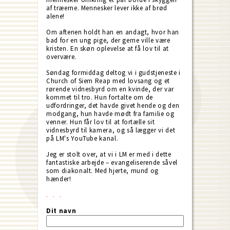
af træerne. Mennesker lever ikke af brød
alene!
Om aftenen holdt han en andagt, hvor han
bad for en ung pige, der gerne ville være
kristen. En skøn oplevelse at få lov til at
overvære.
Søndag formiddag deltog vi i gudstjeneste i
Church of Siem Reap med lovsang og et
rørende vidnesbyrd om en kvinde, der var
kommet til tro. Hun fortalte om de
udfordringer, det havde givet hende og den
modgang, hun havde mødt fra familie og
venner. Hun får lov til at fortælle sit
vidnesbyrd til kamera, og så lægger vi det
på LM's YouTube kanal.
Jeg er stolt over, at vi i LM er med i dette
fantastiske arbejde – evangeliserende såvel
som diakonalt. Med hjerte, mund og
hænder!
Dit navn