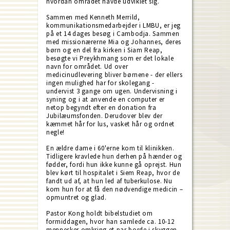
hvordan området havde udviklet sig.
Sammen med Kenneth Merrild,
kommunikationsmedarbejder i LMBU, er jeg
på et 14 dages besøg i Cambodja. Sammen
med missionærerne Mia og Johannes, deres
børn og en del fra kirken i Siam Reap,
besøgte vi Preykhmang som er det lokale
navn for området. Ud over
medicinudlevering bliver børnene - der ellers
ingen mulighed har for skolegang -
undervist 3 gange om ugen. Undervisning i
syning og i at anvende en computer er
netop begyndt efter en donation fra
Jubilæumsfonden. Derudover blev der
kæmmet hår for lus, vasket hår og ordnet
negle!
En ældre dame i 60'erne kom til klinikken.
Tidligere kravlede hun derhen på hænder og
fødder, fordi hun ikke kunne gå oprejst. Hun
blev kørt til hospitalet i Siem Reap, hvor de
fandt ud af, at hun led af tuberkulose. Nu
kom hun for at få den nødvendige medicin –
opmuntret og glad.
Pastor Kong holdt bibelstudiet om
formiddagen, hvor han samlede ca. 10-12
mennesker omkring et par borde i skyggen