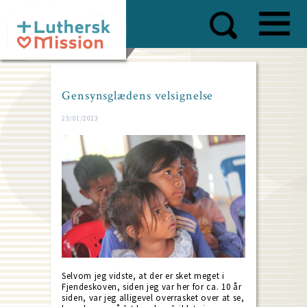
Skip
to
main
content
Gensynsglædens velsignelse
23/01/2023
Selvom jeg vidste, at der er sket meget i
Fjendeskoven, siden jeg var her for ca. 10 år
siden, var jeg alligevel overrasket over at se,