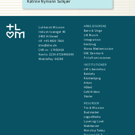
Katrine Nymann Sulkjær
ARBEJDSGRENE
Luthersk Mission
Børn & Unge
Industrivænget 40
LM Musik
3400 Hillerød
Integration
tlf. +45 4820 7660
Genbrug
dlm@dlm.dk
Norea Mediemission
CVR-nr.: 17455419
OAC Danmark
​Konto:
2230-0726496390
Friluftsmissionen
MobilePay:
66288
INSTITUTIONER
LM's børnehus
Bakkely
Klokkebjerg
Arken
Håbet
Café Kilden
Skoler
RESURSER
Tro & Mission
Budskabet
LogosMedia
Lyset og Livet
Nodebasen
Worship Today
Discipel 24-7