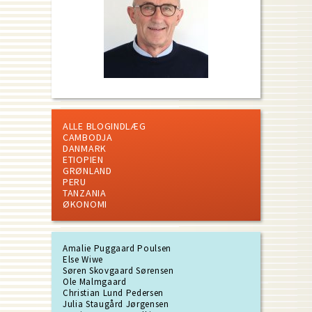
ALLE BLOGINDLÆG
CAMBODJA
DANMARK
ETIOPIEN
GRØNLAND
PERU
TANZANIA
ØKONOMI
Amalie Puggaard Poulsen
Else Wiwe
Søren Skovgaard Sørensen
Ole Malmgaard
Christian Lund Pedersen
Julia Staugård Jørgensen