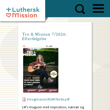
Skip
to
main
content
Tro & Mission 7/2026:
Efterfølgelse
troogmission202607kode.pdf
LM's magasin med inspiration, nærvær og