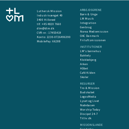
ARBEJDSGRENE
Luthersk Mission
Børn & Unge
Industrivænget 40
LM Musik
3400 Hillerød
Integration
tlf. +45 4820 7660
Genbrug
dlm@dlm.dk
Norea Mediemission
CVR-nr.: 17455419
OAC Danmark
​Konto:
2230-0726496390
Friluftsmissionen
MobilePay:
66288
INSTITUTIONER
LM's børnehus
Bakkely
Klokkebjerg
Arken
Håbet
Café Kilden
Skoler
RESURSER
Tro & Mission
Budskabet
LogosMedia
Lyset og Livet
Nodebasen
Worship Today
Discipel 24-7
Tilliv.dk
MISSIONSLANDE