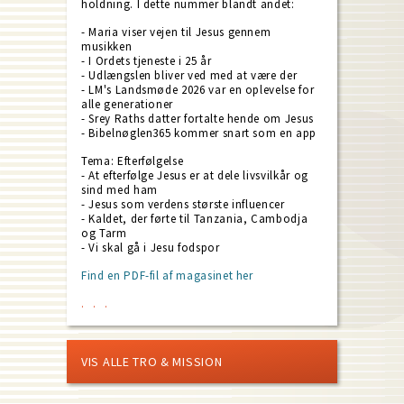
holdning. I dette nummer blandt andet:
- Maria viser vejen til Jesus gennem
musikken
- I Ordets tjeneste i 25 år
- Udlængslen bliver ved med at være der
- LM's Landsmøde 2026 var en oplevelse for
alle generationer
- Srey Raths datter fortalte hende om Jesus
- Bibelnøglen365 kommer snart som en app
Tema: Efterfølgelse
- At efterfølge Jesus er at dele livsvilkår og
sind med ham
- Jesus som verdens største influencer
- Kaldet, der førte til Tanzania, Cambodja
og Tarm
- Vi skal gå i Jesu fodspor
Find en PDF-fil af magasinet her
VIS ALLE TRO & MISSION