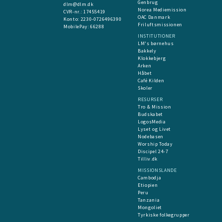
Genbrug
dlm@dlm.dk
Norea Mediemission
CVR-nr.: 17455419
OAC Danmark
​Konto:
2230-0726496390
Friluftsmissionen
MobilePay:
66288
INSTITUTIONER
LM's børnehus
Bakkely
Klokkebjerg
Arken
Håbet
Café Kilden
Skoler
RESURSER
Tro & Mission
Budskabet
LogosMedia
Lyset og Livet
Nodebasen
Worship Today
Discipel 24-7
Tilliv.dk
MISSIONSLANDE
Cambodja
Etiopien
Peru
Tanzania
Mongoliet
Tyrkiske folkegrupper