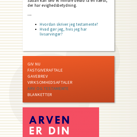
Sådan kan selv et mindre beløb få en værdi,
der har evighedsbetydning.
---
Hvordan skriver jeg testamente?
Hvad gør jeg, hvis jeg har
livsarvinger?
GIV NU
FASTGIVERAFTALE
GAVEBREV
VIRKSOMHEDSAFTALER
ARV OG TESTAMENTE
BLANKETTER