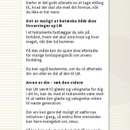
Derfor er det godt allerede nu at tage stilling
til, hvad der skal ske med din formue, når
du ikke er her mere.
Det er muligt at betænke
både
dine
livsarvinger
og
LM
I et testamente fastlægger du selv på
forhånd, hvem der skal arve hvad og hvor
meget, når den tid kommer.
På den måde kan du spare dine efterladte
for mange tvivlsspørgsmål om arvens
fordeling.
Du kan også bestemme, om du vil efterlade
din arv eller en del af den til LM.
Arven er din - ræk den videre
Har LM været til glæde og velsignelse for dig
i dit liv, kan du med et testamente være med
til at række den glæde og velsignelse videre
til næste generation.
Din arv kan gøre det muligt at sætte nye
initiativer i gang, så endnu flere mennesker
kan høre evangeliet om Jesus.