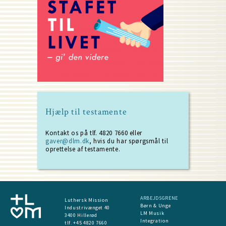
Hjælp til testamente
Kontakt os på tlf. 4820 7660 eller
gaver@dlm.dk
, hvis du har spørgsmål til
oprettelse af testamente.
ARBEJDSGRENE
Luthersk Mission
Børn & Unge
Industrivænget 40
LM Musik
3400 Hillerød
Integration
tlf. +45 4820 7660