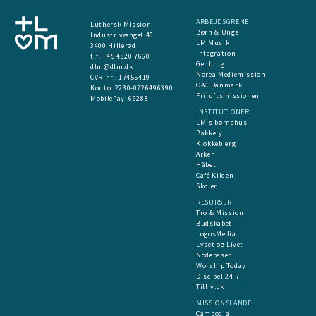
ARBEJDSGRENE
Luthersk Mission
Børn & Unge
Industrivænget 40
LM Musik
3400 Hillerød
Integration
tlf. +45 4820 7660
Genbrug
dlm@dlm.dk
Norea Mediemission
CVR-nr.: 17455419
OAC Danmark
​Konto:
2230-0726496390
Friluftsmissionen
MobilePay:
66288
INSTITUTIONER
LM's børnehus
Bakkely
Klokkebjerg
Arken
Håbet
Café Kilden
Skoler
RESURSER
Tro & Mission
Budskabet
LogosMedia
Lyset og Livet
Nodebasen
Worship Today
Discipel 24-7
Tilliv.dk
MISSIONSLANDE
Cambodja