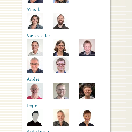
Musik
Væresteder
Andre
Lejre
Afdelinger