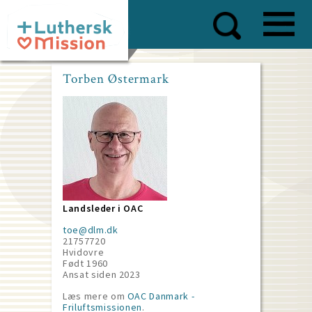
Skip
to
main
content
Torben Østermark
Landsleder i OAC
toe@dlm.dk
21757720
Hvidovre
Født 1960
Ansat siden
2023
Læs mere om
OAC Danmark -
Friluftsmissionen
.