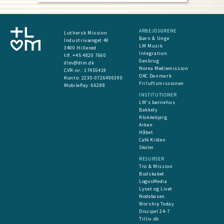
ARBEJDSGRENE
Luthersk Mission
Børn & Unge
Industrivænget 40
LM Musik
3400 Hillerød
Integration
tlf. +45 4820 7660
Genbrug
dlm@dlm.dk
Norea Mediemission
CVR-nr.: 17455419
OAC Danmark
​Konto:
2230-0726496390
Friluftsmissionen
MobilePay:
66288
INSTITUTIONER
LM's børnehus
Bakkely
Klokkebjerg
Arken
Håbet
Café Kilden
Skoler
RESURSER
Tro & Mission
Budskabet
LogosMedia
Lyset og Livet
Nodebasen
Worship Today
Discipel 24-7
Tilliv.dk