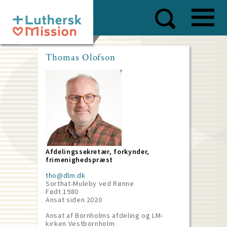
Skip
to
main
content
Thomas Olofson
Afdelingssekretær, forkynder,
frimenighedspræst
tho@dlm.dk
Sorthat-Muleby ved Rønne
Født 1980
Ansat siden
2020
Ansat af Bornholms afdeling og LM-
kirken Vestbornholm