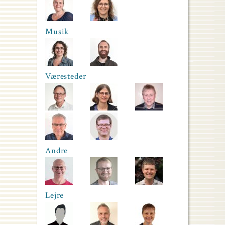
Musik
Væresteder
Andre
Lejre