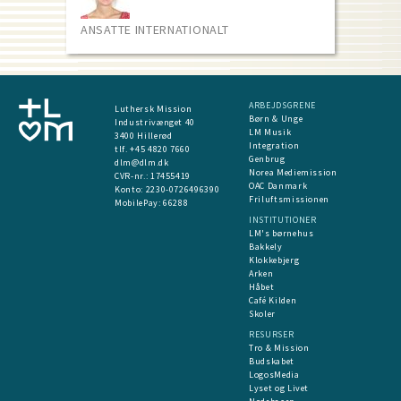
ANSATTE INTERNATIONALT
ARBEJDSGRENE
Luthersk Mission
Børn & Unge
Industrivænget 40
LM Musik
3400 Hillerød
Integration
tlf. +45 4820 7660
Genbrug
dlm@dlm.dk
Norea Mediemission
CVR-nr.: 17455419
OAC Danmark
​Konto:
2230-0726496390
Friluftsmissionen
MobilePay:
66288
INSTITUTIONER
LM's børnehus
Bakkely
Klokkebjerg
Arken
Håbet
Café Kilden
Skoler
RESURSER
Tro & Mission
Budskabet
LogosMedia
Lyset og Livet