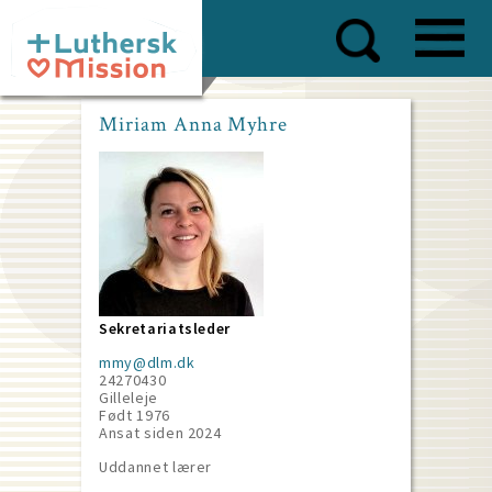
Skip
to
main
content
Miriam Anna Myhre
Sekretariatsleder
mmy@dlm.dk
24270430
Gilleleje
Født 1976
Ansat siden
2024
Uddannet lærer