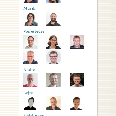
Musik
Væresteder
Andre
Lejre
Afdelinger