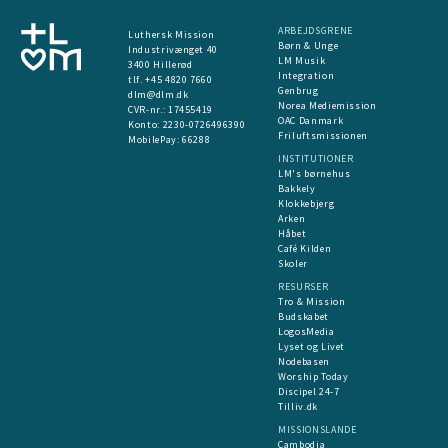
ARBEJDSGRENE
Luthersk Mission
Børn & Unge
Industrivænget 40
LM Musik
3400 Hillerød
Integration
tlf. +45 4820 7660
Genbrug
dlm@dlm.dk
Norea Mediemission
CVR-nr.: 17455419
OAC Danmark
​Konto:
2230-0726496390
Friluftsmissionen
MobilePay:
66288
INSTITUTIONER
LM's børnehus
Bakkely
Klokkebjerg
Arken
Håbet
Café Kilden
Skoler
RESURSER
Tro & Mission
Budskabet
LogosMedia
Lyset og Livet
Nodebasen
Worship Today
Discipel 24-7
Tilliv.dk
MISSIONSLANDE
Cambodja