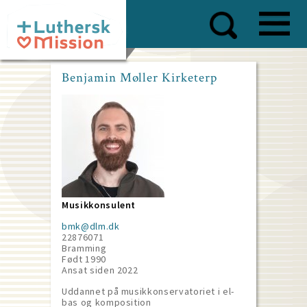
Skip
to
main
content
Benjamin Møller Kirketerp
Musikkonsulent
bmk@dlm.dk
22876071
Bramming
Født 1990
Ansat siden
2022
Uddannet på musikkonservatoriet i el-
bas og komposition