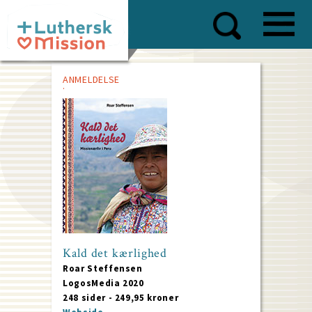
Skip
to
main
content
ANMELDELSE
Kald det kærlighed
Roar Steffensen
LogosMedia 2020
248 sider - 249,95 kroner