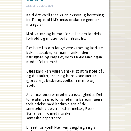
Webside
ANNELISE CLAUSEN
Kald det kærlighed er en personlig beretning
fra Peru; et af LM’s missionslande gennem
mange år.
Med varme og humor fortælles om landets
forhold og missionærfamiliens liv.
Der berettes om lange venskaber og kortere
bekendtskaber, så man mærker den
kærlighed og respekt, som LM-udsendingen
møder folket med.
Guds kald kan være vanskeligt at få hold på,
og de tanker, Roar og hans kone Merete
gjorde sig, beskrives vedkommende og
godt.
Alle missionærer møder vanskeligheder. Det
lune glimt i øjet forsvinder fra beretningen i
forbindelse med beskrivelsen af de
smertefulde uoverensstemmelser, Roar
Steffensen fik med norske
samarbejdspartnere.
Emnet for konflikten var vægtlægning af