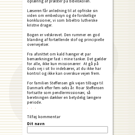
oplæring af præster på bibelskolen.
Læseren får anledning til at opfriske sin
viden om embedssyn og de forskellige
konklusioner, vi som bibeltro lutherske
kristne drager.
Bogen er velskrevet. Den rummer en god
blanding af fortællende stof og principielle
overvejelser.
Fra afsnittet om kald hænger et par
bemærkninger fast i mine tanker. Det gælder
for alle, ikke kun missionærer: At gå på
Guds vej i sit liv indebærer, at du ikke har
kontrol og ikke kan overskue vejen frem.
For familien Steffensen gik vejen tilbage til
Danmark efter fem-seks år. Roar Steffensen
fortsatte som pendlermissionær, så
beretningen dækker en betydelig længere
periode.
Tilføj kommentar
Dit navn