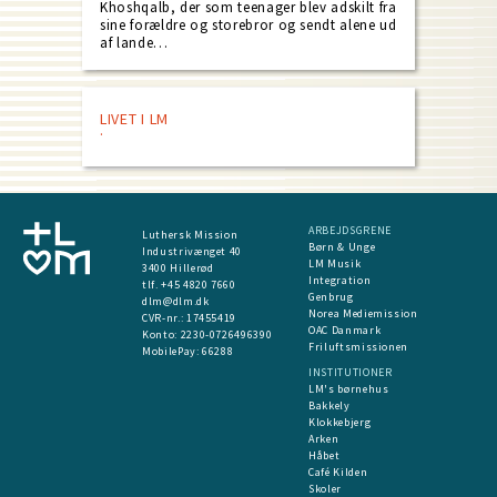
Khoshqalb, der som teenager blev adskilt fra
sine forældre og storebror og sendt alene ud
af lande…
LIVET I LM
ARBEJDSGRENE
Luthersk Mission
Børn & Unge
Industrivænget 40
LM Musik
3400 Hillerød
Integration
tlf. +45 4820 7660
Genbrug
dlm@dlm.dk
Norea Mediemission
CVR-nr.: 17455419
OAC Danmark
​Konto:
2230-0726496390
Friluftsmissionen
MobilePay:
66288
INSTITUTIONER
LM's børnehus
Bakkely
Klokkebjerg
Arken
Håbet
Café Kilden
Skoler