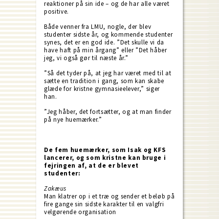
reaktioner på sin ide – og de har alle været
positive.
Både venner fra LMU, nogle, der blev
studenter sidste år, og kommende studenter
synes, det er en god ide. ”Det skulle vi da
have haft på min årgang” eller ”Det håber
jeg, vi også gør til næste år.”
”Så det tyder på, at jeg har været med til at
sætte en tradition i gang, som kan skabe
glæde for kristne gymnasieelever,” siger
han.
”Jeg håber, det fortsætter, og at man finder
på nye huemærker.”
De fem huemærker, som Isak og KFS
lancerer, og som kristne kan bruge i
fejringen af, at de er blevet
studenter:
Zakæus
Man klatrer op i et træ og sender et beløb på
fire gange sin sidste karakter til en valgfri
velgørende organisation