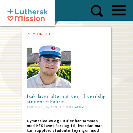
Skip
to
main
content
PERSONLIGT
Isak laver alternativer til verdslig
studenterkultur
17/06/2024 / KAJA LAUTERBACH
KL@DLM.DK
Gymnasieelev og LMU'er har sammen
med KFS lavet forslag til, hvordan man
kan supplere studenterfejringen med