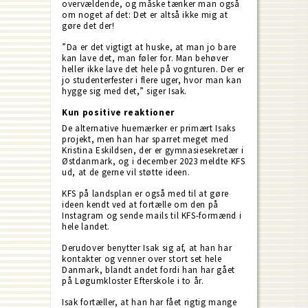
overvældende, og måske tænker man også
om noget af det: Det er altså ikke mig at
gøre det der!
”Da er det vigtigt at huske, at man jo bare
kan lave det, man føler for. Man behøver
heller ikke lave det hele på vognturen. Der er
jo studenterfester i flere uger, hvor man kan
hygge sig med det,” siger Isak.
Kun positive reaktioner
De alternative huemærker er primært Isaks
projekt, men han har sparret meget med
Kristina Eskildsen, der er gymnasiesekretær i
Østdanmark, og i december 2023 meldte KFS
ud, at de gerne vil støtte ideen.
KFS på landsplan er også med til at gøre
ideen kendt ved at fortælle om den på
Instagram og sende mails til KFS-formænd i
hele landet.
Derudover benytter Isak sig af, at han har
kontakter og venner over stort set hele
Danmark, blandt andet fordi han har gået
på Løgumkloster Efterskole i to år.
Isak fortæller, at han har fået rigtig mange