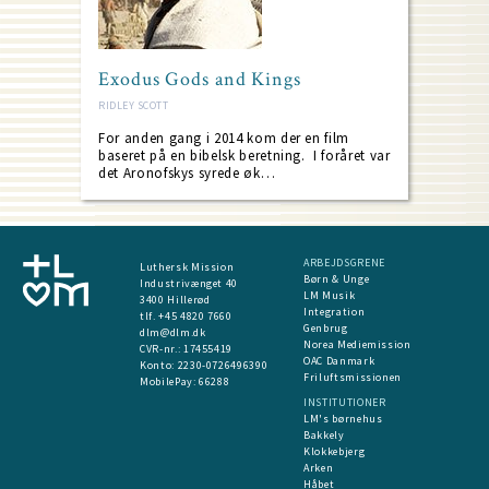
Exodus Gods and Kings
RIDLEY SCOTT
For anden gang i 2014 kom der en film
baseret på en bibelsk beretning. I foråret var
det Aronofskys syrede øk…
ARBEJDSGRENE
Luthersk Mission
Børn & Unge
Industrivænget 40
LM Musik
3400 Hillerød
Integration
tlf. +45 4820 7660
Genbrug
dlm@dlm.dk
Norea Mediemission
CVR-nr.: 17455419
OAC Danmark
​Konto:
2230-0726496390
Friluftsmissionen
MobilePay:
66288
INSTITUTIONER
LM's børnehus
Bakkely
Klokkebjerg
Arken
Håbet