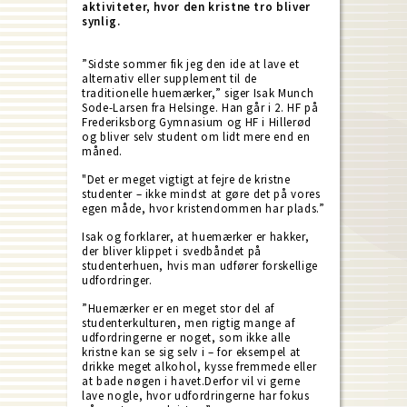
aktiviteter, hvor den kristne tro bliver
synlig.
”Sidste sommer fik jeg den ide at lave et
alternativ eller supplement til de
traditionelle huemærker,” siger Isak Munch
Sode-Larsen fra Helsinge. Han går i 2. HF på
Frederiksborg Gymnasium og HF i Hillerød
og bliver selv student om lidt mere end en
måned.
"Det er meget vigtigt at fejre de kristne
studenter – ikke mindst at gøre det på vores
egen måde, hvor kristendommen har plads.”
Isak og forklarer, at huemærker er hakker,
der bliver klippet i svedbåndet på
studenterhuen, hvis man udfører forskellige
udfordringer.
”Huemærker er en meget stor del af
studenterkulturen, men rigtig mange af
udfordringerne er noget, som ikke alle
kristne kan se sig selv i – for eksempel at
drikke meget alkohol, kysse fremmede eller
at bade nøgen i havet.Derfor vil vi gerne
lave nogle, hvor udfordringerne har fokus