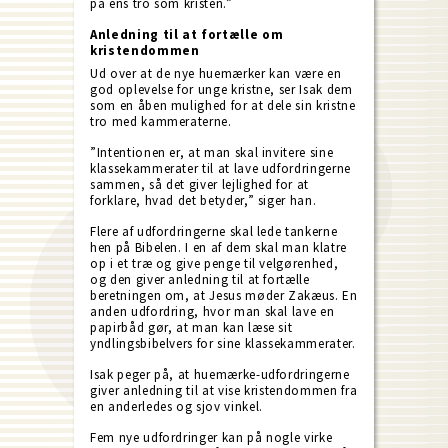
på ens tro som kristen.”
Anledning til at fortælle om
kristendommen
Ud over at de nye huemærker kan være en
god oplevelse for unge kristne, ser Isak dem
som en åben mulighed for at dele sin kristne
tro med kammeraterne.
”Intentionen er, at man skal invitere sine
klassekammerater til at lave udfordringerne
sammen, så det giver lejlighed for at
forklare, hvad det betyder,” siger han.
Flere af udfordringerne skal lede tankerne
hen på Bibelen. I en af dem skal man klatre
op i et træ og give penge til velgørenhed,
og den giver anledning til at fortælle
beretningen om, at Jesus møder Zakæus. En
anden udfordring, hvor man skal lave en
papirbåd gør, at man kan læse sit
yndlingsbibelvers for sine klassekammerater.
Isak peger på, at huemærke-udfordringerne
giver anledning til at vise kristendommen fra
en anderledes og sjov vinkel.
Fem nye udfordringer kan på nogle virke