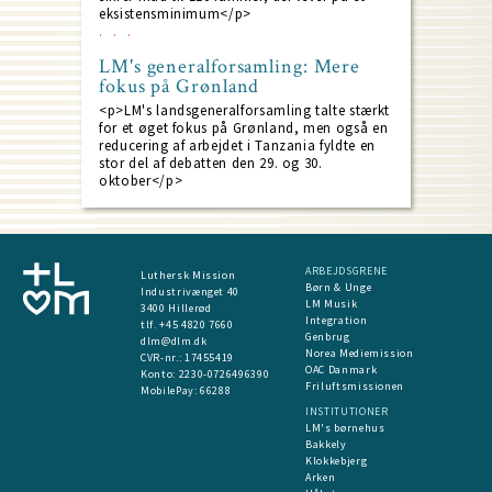
eksistensminimum</p>
LM's generalforsamling: Mere
fokus på Grønland
<p>LM's landsgeneralforsamling talte stærkt
for et øget fokus på Grønland, men også en
reducering af arbejdet i Tanzania fyldte en
stor del af debatten den 29. og 30.
oktober</p>
ARBEJDSGRENE
Luthersk Mission
Børn & Unge
Industrivænget 40
LM Musik
3400 Hillerød
Integration
tlf. +45 4820 7660
Genbrug
dlm@dlm.dk
Norea Mediemission
CVR-nr.: 17455419
OAC Danmark
​Konto:
2230-0726496390
Friluftsmissionen
MobilePay:
66288
INSTITUTIONER
LM's børnehus
Bakkely
Klokkebjerg
Arken