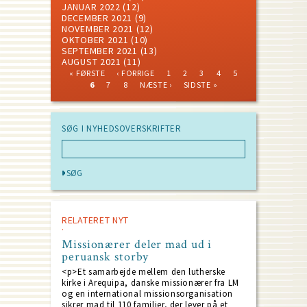
JANUAR 2022
(12)
DECEMBER 2021
(9)
NOVEMBER 2021
(12)
OKTOBER 2021
(10)
SEPTEMBER 2021
(13)
AUGUST 2021
(11)
FIRST
PREVIOUS
PAGE
PAGE
PAGE
PAGE
PAGE
« FØRSTE
‹ FORRIGE
1
2
3
4
5
PAGE
PAGE
CURRENT
PAGE
PAGE
NEXT
LAST
Pagination
6
7
8
NÆSTE ›
SIDSTE »
PAGE
PAGE
PAGE
SØG I NYHEDSOVERSKRIFTER
RELATERET NYT
Missionærer deler mad ud i
peruansk storby
<p>Et samarbejde mellem den lutherske
kirke i Arequipa, danske missionærer fra LM
og en international missionsorganisation
sikrer mad til 110 familier, der lever på et