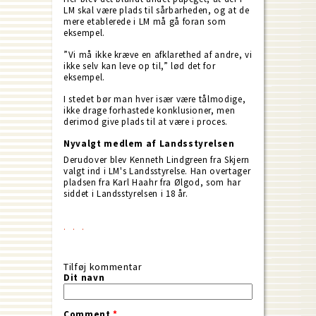
LM skal være plads til sårbarheden, og at de
mere etablerede i LM må gå foran som
eksempel.
”Vi må ikke kræve en afklarethed af andre, vi
ikke selv kan leve op til,” lød det for
eksempel.
I stedet bør man hver især være tålmodige,
ikke drage forhastede konklusioner, men
derimod give plads til at være i proces.
Nyvalgt medlem af Landsstyrelsen
Derudover blev Kenneth Lindgreen fra Skjern
valgt ind i LM's Landsstyrelse. Han overtager
pladsen fra Karl Haahr fra Ølgod, som har
siddet i Landsstyrelsen i 18 år.
Tilføj kommentar
Dit navn
Comment
*