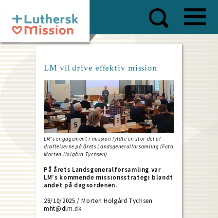
Skip
to
main
content
LM vil drive effektiv mission
LM's engagement i mission fyldte en stor del af
drøftelserne på årets Landsgeneralforsamling (Foto
Morten Holgård Tychsen).
På årets Landsgeneralforsamling var
LM's kommende missionsstrategi blandt
andet på dagsordenen.
28/10/2025 / Morten Holgård Tychsen
mht@dlm.dk