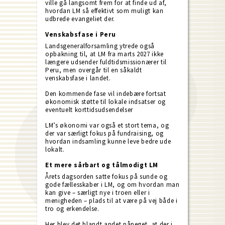
ville gå langsomt frem for at finde ud af,
hvordan LM så effektivt som muligt kan
udbrede evangeliet der.
Venskabsfase i Peru
Landsgeneralforsamling ytrede også
opbakning til, at LM fra marts 2027 ikke
længere udsender fuldtidsmissionærer til
Peru, men overgår til en såkaldt
venskabsfase i landet.
Den kommende fase vil indebære fortsat
økonomisk støtte til lokale indsatser og
eventuelt korttidsudsendelser
LM’s økonomi var også et stort tema, og
der var særligt fokus på fundraising, og
hvordan indsamling kunne leve bedre ude
lokalt.
Et mere sårbart og tålmodigt LM
Årets dagsorden satte fokus på sunde og
gode fællesskaber i LM, og om hvordan man
kan give – særligt nye i troen eller i
menigheden – plads til at være på vej både i
tro og erkendelse.
Her blev det blandt andet påpeget, at der i