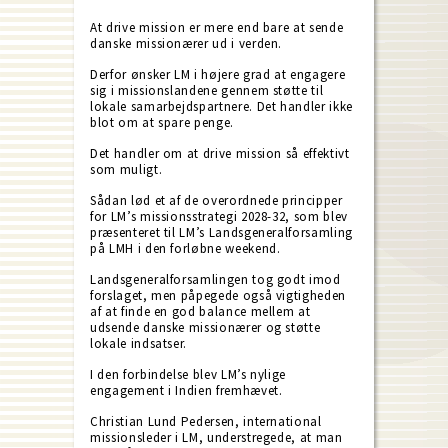
At drive mission er mere end bare at sende
danske missionærer ud i verden.
Derfor ønsker LM i højere grad at engagere
sig i missionslandene gennem støtte til
lokale samarbejdspartnere. Det handler ikke
blot om at spare penge.
Det handler om at drive mission så effektivt
som muligt.
Sådan lød et af de overordnede principper
for LM’s missionsstrategi 2028-32, som blev
præsenteret til LM’s Landsgeneralforsamling
på LMH i den forløbne weekend.
Landsgeneralforsamlingen tog godt imod
forslaget, men påpegede også vigtigheden
af at finde en god balance mellem at
udsende danske missionærer og støtte
lokale indsatser.
I den forbindelse blev LM’s nylige
engagement i Indien fremhævet.
Christian Lund Pedersen, international
missionsleder i LM, understregede, at man