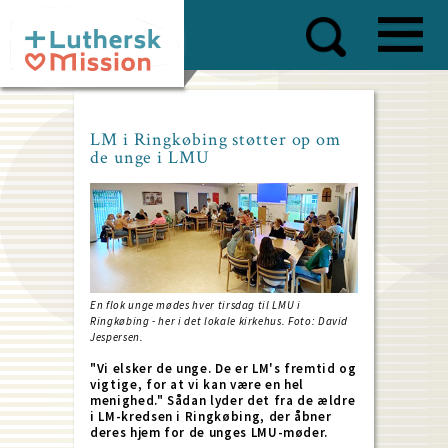
Skip
to
main
content
LM i Ringkøbing støtter op om
de unge i LMU
En flok unge mødes hver tirsdag til LMU i
Ringkøbing - her i det lokale kirkehus. Foto: David
Jespersen.
"Vi elsker de unge. De er LM's fremtid og
vigtige, for at vi kan være en hel
menighed." Sådan lyder det fra de ældre
i LM-kredsen i Ringkøbing, der åbner
deres hjem for de unges LMU-møder.