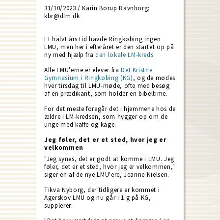
31/10/2023 / Karin Borup Ravnborg;
kbr@dlm.dk
Et halvt års tid havde Ringkøbing ingen
LMU, men her i efteråret er den startet op på
ny med hjælp fra
den lokale LM-kreds
.
Alle LMU'erne er elever fra
Det Kristne
Gymnasium i Ringkøbing (KG)
, og de mødes
hver tirsdag til LMU-møde, ofte med besøg
af en prædikant, som holder en bibeltime.
For det meste foregår det i hjemmene hos de
ældre i LM-kredsen, som hygger op om de
unge med kaffe og kage.
Jeg føler, det er et sted, hvor jeg er
velkommen
"Jeg synes, det er godt at komme i LMU. Jeg
føler, det er et sted, hvor jeg er velkommen,"
siger en af de nye LMU'ere, Jeanne Nielsen.
Tikva Nyborg, der tidligere er kommet i
Agerskov LMU og nu går i 1.g på KG,
supplerer: