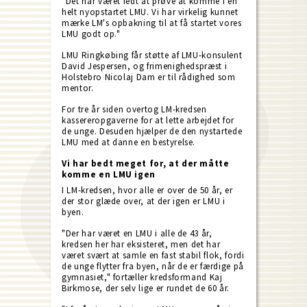
"Det har været fedt at prøve at komme i en
helt nyopstartet LMU. Vi har virkelig kunnet
mærke LM's opbakning til at få startet vores
LMU godt op."
LMU Ringkøbing får støtte af LMU-konsulent
David Jespersen, og frimenighedspræst i
Holstebro Nicolaj Dam er til rådighed som
mentor.
For tre år siden overtog LM-kredsen
kassereropgaverne for at lette arbejdet for
de unge. Desuden hjælper de den nystartede
LMU med at danne en bestyrelse.
Vi har bedt meget for, at der måtte
komme en LMU igen
I LM-kredsen, hvor alle er over de 50 år, er
der stor glæde over, at der igen er LMU i
byen.
"Der har været en LMU i alle de 43 år,
kredsen her har eksisteret, men det har
været svært at samle en fast stabil flok, fordi
de unge flytter fra byen, når de er færdige på
gymnasiet," fortæller kredsformand Kaj
Birkmose, der selv lige er rundet de 60 år.