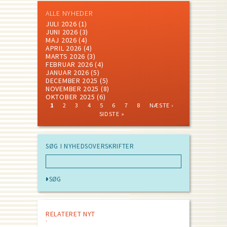
ALLE NYHEDER
JULI 2026
(1)
JUNI 2026
(3)
MAJ 2026
(4)
APRIL 2026
(4)
MARTS 2026
(3)
FEBRUAR 2026
(4)
JANUAR 2026
(5)
DECEMBER 2025
(5)
NOVEMBER 2025
(8)
OKTOBER 2025
(6)
CURRENT
PAGE
PAGE
PAGE
PAGE
PAGE
PAGE
PAGE
NEXT
LAST
1
2
3
4
5
6
7
8
NÆSTE ›
PAGE
PAGE
PAGE
Pagination
SIDSTE »
SØG I NYHEDSOVERSKRIFTER
RELATERET NYT