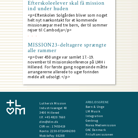
Efterskoleelever skal få mission
ind under huden
<p>Efterskolen Solgården bliver som noget
helt nyt nærkontakt for et kommende
missionærpar med tre børn, der til sommer
rejser til Cambodja</p>
MISSION23-deltagere sprængte
alle rammer
<p>Over 450 unge var samlet 17.-19.
november til missionskonference på LMH i
Hillerød. For første gang nogensinde måtte
arrangørerne allerede to uger forinden
melde alt udsolgt.</p>
ARBEJDSGRENE
Luthersk Mission
Børn & Unge
Industrivænget 40
LM Musik
3400 Hillerød
Integration
tlf. +45 4820 7660
Genbrug
dlm@dlm.dk
Norea Mediemission
CVR-nr.: 17455419
OAC Danmark
​Konto:
2230-0726496390
Friluftsmissionen
MobilePay:
66288