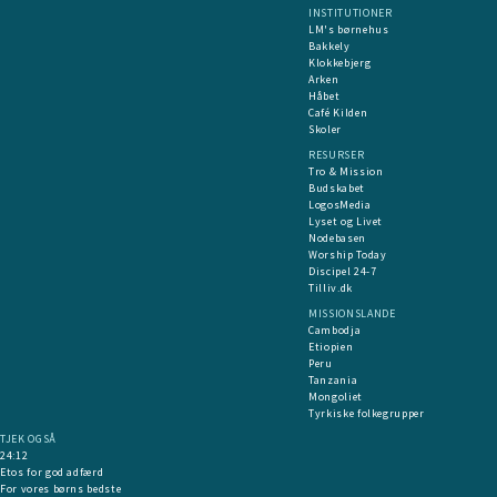
INSTITUTIONER
LM's børnehus
Bakkely
Klokkebjerg
Arken
Håbet
Café Kilden
Skoler
RESURSER
Tro & Mission
Budskabet
LogosMedia
Lyset og Livet
Nodebasen
Worship Today
Discipel 24-7
Tilliv.dk
MISSIONSLANDE
Cambodja
Etiopien
Peru
Tanzania
Mongoliet
Tyrkiske folkegrupper
TJEK OGSÅ
24:12
Etos for god adfærd
For vores børns bedste