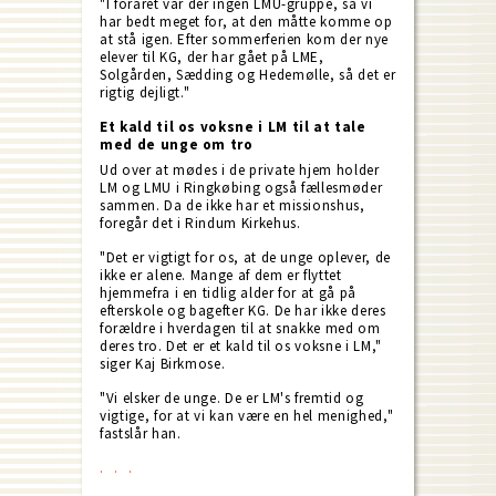
"I foråret var der ingen LMU-gruppe, så vi
har bedt meget for, at den måtte komme op
at stå igen. Efter sommerferien kom der nye
elever til KG, der har gået på LME,
Solgården, Sædding og Hedemølle, så det er
rigtig dejligt."
Et kald til os voksne i LM til at tale
med de unge om tro
Ud over at mødes i de private hjem holder
LM og LMU i Ringkøbing også fællesmøder
sammen. Da de ikke har et missionshus,
foregår det i Rindum Kirkehus.
"Det er vigtigt for os, at de unge oplever, de
ikke er alene. Mange af dem er flyttet
hjemmefra i en tidlig alder for at gå på
efterskole og bagefter KG. De har ikke deres
forældre i hverdagen til at snakke med om
deres tro. Det er et kald til os voksne i LM,"
siger Kaj Birkmose.
"Vi elsker de unge. De er LM's fremtid og
vigtige, for at vi kan være en hel menighed,"
fastslår han.