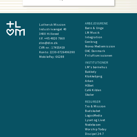
ARBEJDSGRENE
Luthersk Mission
Børn & Unge
Industrivænget 40
LM Musik
3400 Hillerød
Integration
tlf. +45 4820 7660
Genbrug
dlm@dlm.dk
Norea Mediemission
CVR-nr.: 17455419
OAC Danmark
​Konto:
2230-0726496390
Friluftsmissionen
MobilePay:
66288
INSTITUTIONER
LM's børnehus
Bakkely
Klokkebjerg
Arken
Håbet
Café Kilden
Skoler
RESURSER
Tro & Mission
Budskabet
LogosMedia
Lyset og Livet
Nodebasen
Worship Today
Discipel 24-7