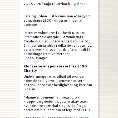
29/05/2026 / Kaja Lauterbach
kl@dlm.dk
Sara og Johan Just Rasmussen er begyndt
at inddrage LEGO i undervisningen af
børnene.
Parret er volontører i Luthersk Missions
internationale arbejde i Battambang i
Cambodja. Her underviser de børn fra 7-15
år i hver sin landsby i udkanten af byen, og
de er blevet klar over, at de ofte er nødt til
at inddrage kreative metoder i
undervisningen.
Klodserne er sponsoreret fra LEGO
Charity
Undervisningen er et tilbud ud over den
normale skole, hvor børnene kan lære
engelsk, at sociale færdigheder og lære om
Bibelen.
”Mange af børnene har meget uro i
kroppen, og derfor tilbyder vi aktiviteter,
hvor de ikke bare skal sidde stille,” siger
parret om tilbuddet om at lege med LEGO.