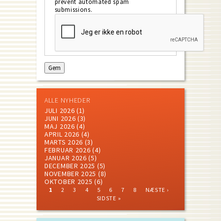
prevent automated spam
submissions.
ALLE NYHEDER
JULI 2026
(1)
JUNI 2026
(3)
MAJ 2026
(4)
APRIL 2026
(4)
MARTS 2026
(3)
FEBRUAR 2026
(4)
JANUAR 2026
(5)
DECEMBER 2025
(5)
NOVEMBER 2025
(8)
OKTOBER 2025
(6)
CURRENT
PAGE
PAGE
PAGE
PAGE
PAGE
PAGE
PAGE
NEXT
LAST
1
2
3
4
5
6
7
8
NÆSTE ›
PAGE
PAGE
PAGE
Pagination
SIDSTE »