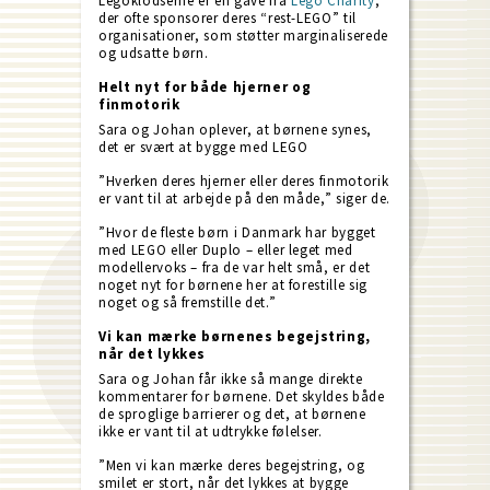
Legoklodserne er en gave fra
Lego Charity
,
der ofte sponsorer deres “rest-LEGO” til
organisationer, som støtter marginaliserede
og udsatte børn.
Helt nyt for både hjerner og
finmotorik
Sara og Johan oplever, at børnene synes,
det er svært at bygge med LEGO
”Hverken deres hjerner eller deres finmotorik
er vant til at arbejde på den måde,” siger de.
”Hvor de fleste børn i Danmark har bygget
med LEGO eller Duplo – eller leget med
modellervoks – fra de var helt små, er det
noget nyt for børnene her at forestille sig
noget og så fremstille det.”
Vi kan mærke børnenes begejstring,
når det lykkes
Sara og Johan får ikke så mange direkte
kommentarer for børnene. Det skyldes både
de sproglige barrierer og det, at børnene
ikke er vant til at udtrykke følelser.
”Men vi kan mærke deres begejstring, og
smilet er stort, når det lykkes at bygge