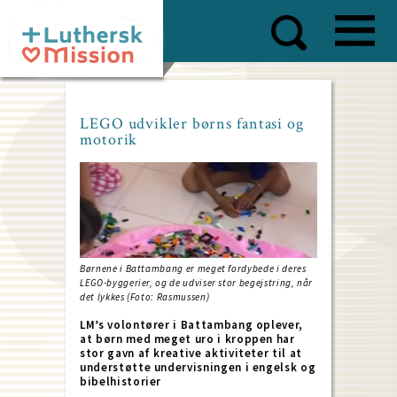
Skip
to
main
content
LEGO udvikler børns fantasi og
motorik
Børnene i Battambang er meget fordybede i deres
LEGO-byggerier, og de udviser stor begejstring, når
det lykkes (Foto: Rasmussen)
LM’s volontører i Battambang oplever,
at børn med meget uro i kroppen har
stor gavn af kreative aktiviteter til at
understøtte undervisningen i engelsk og
bibelhistorier