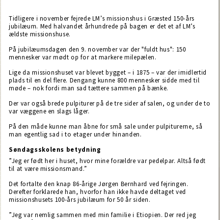
Tidligere i november fejrede LM’s missionshus i Græsted 150-års
jubilæum. Med halvandet århundrede på bagen er det et af LM’s
ældste missionshuse.
På jubilæumsdagen den 9. november var der "fuldt hus": 150
mennesker var mødt op for at markere milepælen.
Lige da missionshuset var blevet bygget – i 1875 – var der imidlertid
plads til en del flere. Dengang kunne 800 mennesker sidde med til
møde – nok fordi man sad tættere sammen på bænke.
Der var også brede pulpiturer på de tre sider af salen, og under de to
var væggene en slags låger.
På den måde kunne man åbne for små sale under pulpiturerne, så
man egentlig sad i to etager under hinanden.
Søndagsskolens betydning
”Jeg er født her i huset, hvor mine forældre var pedelpar. Altså født
til at være missionsmand.”
Det fortalte den knap 86-årige Jørgen Bernhard ved fejringen.
Derefter forklarede han, hvorfor han ikke havde deltaget ved
missionshusets 100-års jubilæum for 50 år siden.
”Jeg var nemlig sammen med min familie i Etiopien. Der red jeg