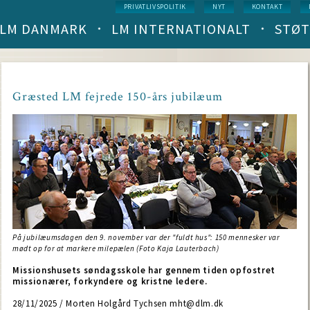
Service
PRIVATLIVSPOLITIK
NYT
KONTAKT
menu
LM DANMARK
LM INTERNATIONALT
STØT
Main
navigation
(level
1)
Græsted LM fejrede 150-års jubilæum
På jubilæumsdagen den 9. november var der "fuldt hus": 150 mennesker var
mødt op for at markere milepælen (Foto Kaja Lauterbach)
Missionshusets søndagsskole har gennem tiden opfostret
missionærer, forkyndere og kristne ledere.
28/11/2025 / Morten Holgård Tychsen mht@dlm.dk