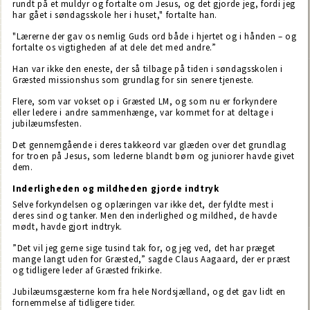
rundt på et muldyr og fortalte om Jesus, og det gjorde jeg, fordi jeg
har gået i søndagsskole her i huset," fortalte han.
"Lærerne der gav os nemlig Guds ord både i hjertet og i hånden – og
fortalte os vigtigheden af at dele det med andre.”
Han var ikke den eneste, der så tilbage på tiden i søndagsskolen i
Græsted missionshus som grundlag for sin senere tjeneste.
Flere, som var vokset op i Græsted LM, og som nu er forkyndere
eller ledere i andre sammenhænge, var kommet for at deltage i
jubilæumsfesten.
Det gennemgående i deres takkeord var glæden over det grundlag
for troen på Jesus, som lederne blandt børn og juniorer havde givet
dem.
Inderligheden og mildheden gjorde indtryk
Selve forkyndelsen og oplæringen var ikke det, der fyldte mest i
deres sind og tanker. Men den inderlighed og mildhed, de havde
mødt, havde gjort indtryk.
”Det vil jeg gerne sige tusind tak for, og jeg ved, det har præget
mange langt uden for Græsted,” sagde Claus Aagaard, der er præst
og tidligere leder af Græsted frikirke.
Jubilæumsgæsterne kom fra hele Nordsjælland, og det gav lidt en
fornemmelse af tidligere tider.