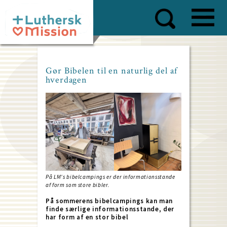
Skip
to
main
content
Gør Bibelen til en naturlig del af
hverdagen
På LM's bibelcampings er der informationsstande
af form som store bibler.
På sommerens bibelcampings kan man
finde særlige informationsstande, der
har form af en stor bibel