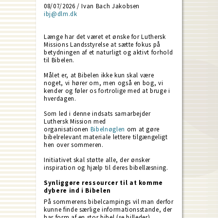
08/07/2026 / Ivan Bach Jakobsen
ibj@dlm.dk
Længe har det været et ønske for Luthersk
Missions Landsstyrelse at sætte fokus på
betydningen af et naturligt og aktivt forhold
til Bibelen.
Målet er, at Bibelen ikke kun skal være
noget, vi hører om, men også en bog, vi
kender og føler os fortrolige med at bruge i
hverdagen.
Som led i denne indsats samarbejder
Luthersk Mission med
organisationen
Bibelnøglen
om at gøre
bibelrelevant materiale lettere tilgængeligt
hen over sommeren.
Initiativet skal støtte alle, der ønsker
inspiration og hjælp til deres bibellæsning.
Synliggøre ressourcer til at komme
dybere ind i Bibelen
På sommerens bibelcampings vil man derfor
kunne finde særlige informationsstande, der
har form af en stor bibel (se billeder).