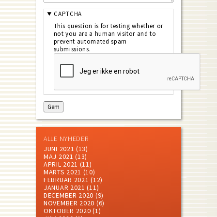
CAPTCHA
This question is for testing whether or
not you are a human visitor and to
prevent automated spam
submissions.
ALLE NYHEDER
JUNI 2021
(13)
MAJ 2021
(13)
APRIL 2021
(11)
MARTS 2021
(10)
FEBRUAR 2021
(12)
JANUAR 2021
(11)
DECEMBER 2020
(9)
NOVEMBER 2020
(6)
OKTOBER 2020
(1)