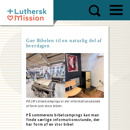
Skip
to
main
content
Gør Bibelen til en naturlig del af
hverdagen
På LM's bibelcampings er der informationsstande
af form som store bibler.
På sommerens bibelcampings kan man
finde særlige informationsstande, der
har form af en stor bibel