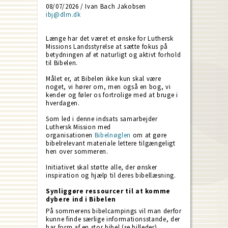
08/07/2026 / Ivan Bach Jakobsen
ibj@dlm.dk
Længe har det været et ønske for Luthersk
Missions Landsstyrelse at sætte fokus på
betydningen af et naturligt og aktivt forhold
til Bibelen.
Målet er, at Bibelen ikke kun skal være
noget, vi hører om, men også en bog, vi
kender og føler os fortrolige med at bruge i
hverdagen.
Som led i denne indsats samarbejder
Luthersk Mission med
organisationen
Bibelnøglen
om at gøre
bibelrelevant materiale lettere tilgængeligt
hen over sommeren.
Initiativet skal støtte alle, der ønsker
inspiration og hjælp til deres bibellæsning.
Synliggøre ressourcer til at komme
dybere ind i Bibelen
På sommerens bibelcampings vil man derfor
kunne finde særlige informationsstande, der
har form af en stor bibel (se billeder).