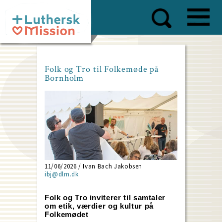
Skip
to
main
content
Folk og Tro til Folkemøde på
Bornholm
11/06/2026 / Ivan Bach Jakobsen
ibj@dlm.dk
Folk og Tro inviterer til samtaler
om etik, værdier og kultur på
Folkemødet