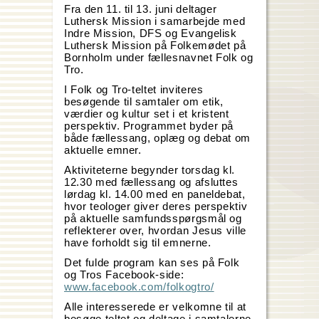
Fra den 11. til 13. juni deltager
Luthersk Mission i samarbejde med
Indre Mission, DFS og Evangelisk
Luthersk Mission på Folkemødet på
Bornholm under fællesnavnet Folk og
Tro.
I Folk og Tro-teltet inviteres
besøgende til samtaler om etik,
værdier og kultur set i et kristent
perspektiv. Programmet byder på
både fællessang, oplæg og debat om
aktuelle emner.
Aktiviteterne begynder torsdag kl.
12.30 med fællessang og afsluttes
lørdag kl. 14.00 med en paneldebat,
hvor teologer giver deres perspektiv
på aktuelle samfundsspørgsmål og
reflekterer over, hvordan Jesus ville
have forholdt sig til emnerne.
Det fulde program kan ses på Folk
og Tros Facebook-side:
www.facebook.com/folkogtro/
Alle interesserede er velkomne til at
besøge teltet og deltage i samtalerne.