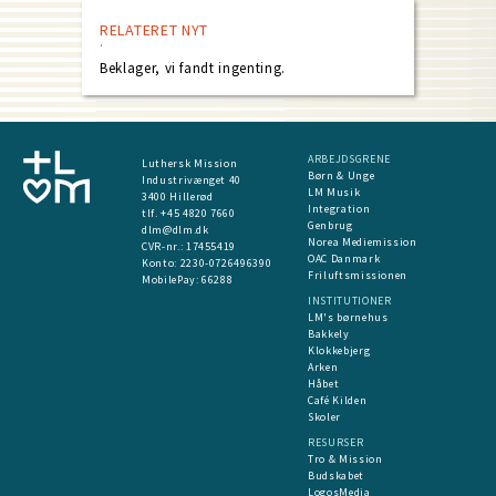
RELATERET NYT
Beklager, vi fandt ingenting.
ARBEJDSGRENE
Luthersk Mission
Børn & Unge
Industrivænget 40
LM Musik
3400 Hillerød
Integration
tlf. +45 4820 7660
Genbrug
dlm@dlm.dk
Norea Mediemission
CVR-nr.: 17455419
OAC Danmark
​Konto:
2230-0726496390
Friluftsmissionen
MobilePay:
66288
INSTITUTIONER
LM's børnehus
Bakkely
Klokkebjerg
Arken
Håbet
Café Kilden
Skoler
RESURSER
Tro & Mission
Budskabet
LogosMedia