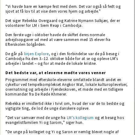
”Vi havde bare en kæmpe fest med dem. Det var også så fedt og
sjovt at få lov til at vise dem vores hjem og arbejde.”
Det siger Rebekka Overgaard og Katrine Nymann Sulkjær, der er
volontører for LM i Siem Reap i Cambodja.
Den første uge i oktober havde de skiftet deres normale
arbejdsopgaver ud med at være sammen med 15 elever fra
Efterskolen Solgården.
De går på
linjen Explore
, og i den forbindelse var de på besøg i
Cambodja fra den 3.-12. oktober både for at se og opleve LM’s
arbejde i landet – og for at møde de lokale kristne.
Det bedste var, at eleverne mødte vores venner
Programmet med efterskole-eleverne omfattede blandt andet en
cykeltur ved tempelkomplekset Angkor Wat, lokale kulturoplevelser,
overnatning og arbejde i Fjendeskoven, et møde med en tidligere
kommandør fra De Røde Khmerer.
Rebekka er imidlertid ikke i tvivl om, hvad der var de to bedste og
vigtigste ting, de lod de unge danskere opleve.
”Det var samvær med de unge fra
LM’s kollegium
og et besøg hos
evangelistfamilien Yi og Sarorn,” siger hun.
”De unge på kollegiet og Yi og Saron er nemlig blevet nogle af