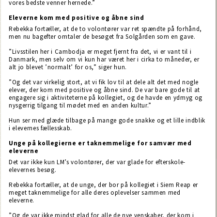
vores bedste venner hernede.”
Eleverne kom med positive og åbne sind
Rebekka fortæller, at de to volontører var ret spændte på forhånd,
men nu bagefter omtaler de besøget fra Solgården som en gave.
”Livsstilen her i Cambodja er meget fjernt fra det, vi er vant til i
Danmark, men selv om vi kun har været her i cirka to måneder, er
alt jo blevet ’normalt’ for os,” siger hun.
”Og det var virkelig stort, at vi fik lov til at dele alt det med nogle
elever, der kom med positive og åbne sind. De var bare gode til at
engagere sig i aktiviteterne på kollegiet, og de havde en ydmyg og
nysgerrig tilgang til mødet med en anden kultur.”
Hun ser med glæde tilbage på mange gode snakke og et lille indblik
i elevernes fællesskab.
Unge på kollegierne er taknemmelige for samvær med
eleverne
Det var ikke kun LM’s volontører, der var glade for efterskole-
elevernes besøg.
Rebekka fortæller, at de unge, der bor på kollegiet i Siem Reap er
meget taknemmelige for alle deres oplevelser sammen med
eleverne.
”Og de var ikke mindst glad for alle de nye venskaber, der kom i