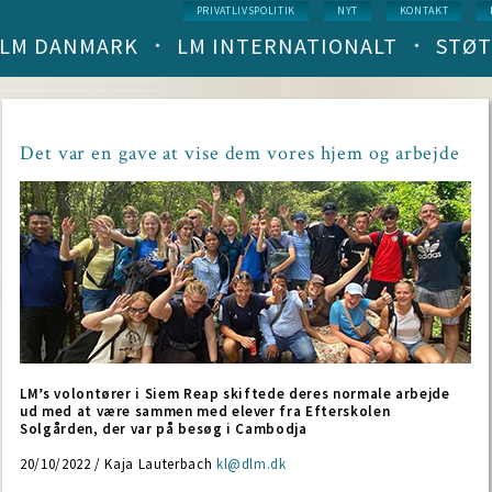
Service
PRIVATLIVSPOLITIK
NYT
KONTAKT
menu
LM DANMARK
LM INTERNATIONALT
STØT
Main
navigation
(level
1)
Det var en gave at vise dem vores hjem og arbejde
LM’s volontører i Siem Reap skiftede deres normale arbejde
ud med at være sammen med elever fra Efterskolen
Solgården, der var på besøg i Cambodja
20/10/2022 / Kaja Lauterbach
kl@dlm.dk