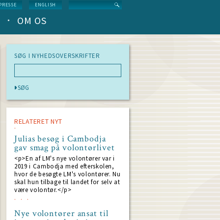
Search
PRESSE
ENGLISH
OM OS
SØG I NYHEDSOVERSKRIFTER
RELATERET NYT
Julias besøg i Cambodja
gav smag på volontørlivet
<p>En af LM's nye volontører var i
2019 i Cambodja med efterskolen,
hvor de besøgte LM's volontører. Nu
skal hun tilbage til landet for selv at
være volontør.</p>
Nye volontører ansat til