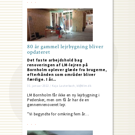
80 år gammel lejrbygning bliver
opdateret
Det faste arbejdshold bag
renoveringen af LM-lejren på
Bornholm oplever glæde fra brugerne,
efterhånden som områder bliver
færdige. I år…
31. januar 2022 / Kaja Lauterbach, kl@dlm.dk
LM Bornholm får ikke en ny lejrbygning i
Pedersker, men om få år har de en
gennemrenoveret lejr.
”Vi begyndte for omkring fem år…