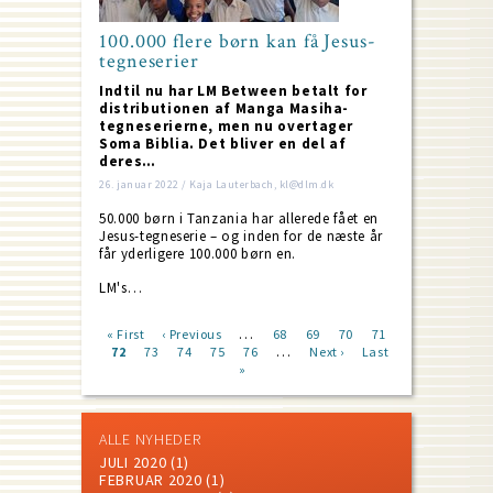
100.000 flere børn kan få Jesus-
tegneserier
Indtil nu har LM Between betalt for
distributionen af Manga Masiha-
tegneserierne, men nu overtager
Soma Biblia. Det bliver en del af
deres…
26. januar 2022 / Kaja Lauterbach, kl@dlm.dk
50.000 børn i Tanzania har allerede fået en
Jesus-tegneserie – og inden for de næste år
får yderligere 100.000 børn en.
LM's…
…
First
« First
Previous
‹ Previous
Page
68
Page
69
Page
70
Page
71
…
page
Current
72
Page
73
page
Page
74
Page
75
Page
76
Next
Next ›
Last
Last
Pagination
page
»
page
page
ALLE NYHEDER
JULI 2020
(1)
FEBRUAR 2020
(1)