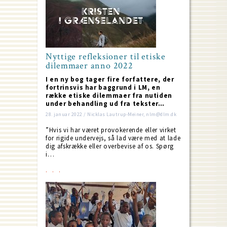
Nyttige refleksioner til etiske
dilemmaer anno 2022
I en ny bog tager fire forfattere, der
fortrinsvis har baggrund i LM, en
række etiske dilemmaer fra nutiden
under behandling ud fra tekster…
28. januar 2022 / Nicklas Lautrup-Meiner, nlm@dlm.dk
”Hvis vi har været provokerende eller virket
for rigide undervejs, så lad være med at lade
dig afskrække eller overbevise af os. Spørg
i…