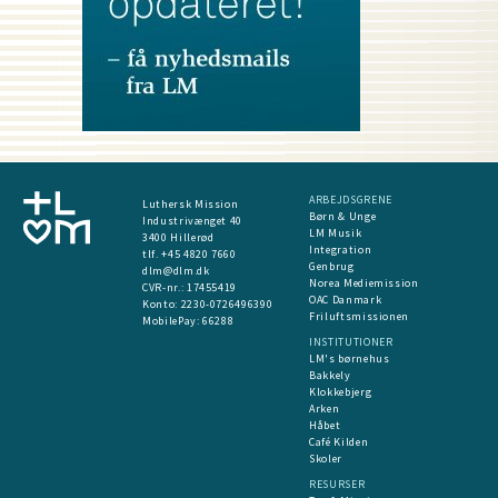
ARBEJDSGRENE
Luthersk Mission
Børn & Unge
Industrivænget 40
LM Musik
3400 Hillerød
Integration
tlf. +45 4820 7660
Genbrug
dlm@dlm.dk
Norea Mediemission
CVR-nr.: 17455419
OAC Danmark
​Konto:
2230-0726496390
Friluftsmissionen
MobilePay:
66288
INSTITUTIONER
LM's børnehus
Bakkely
Klokkebjerg
Arken
Håbet
Café Kilden
Skoler
RESURSER