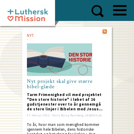
Skip
to
main
content
NYT
Nyt projekt skal give større
bibel-glæde
Tarm Frimenighed vil med projektet
"Den store historie" i løbet af 16
gudstjenester over to år gennemgå
de store linjer i Bibelen med Jesus…
07. februar 2022 / Karin Borup Ravnborg; kbr@dlm.dk
To år, hvor man som menighed kommer
igennem hele Bibelen, dens historiske