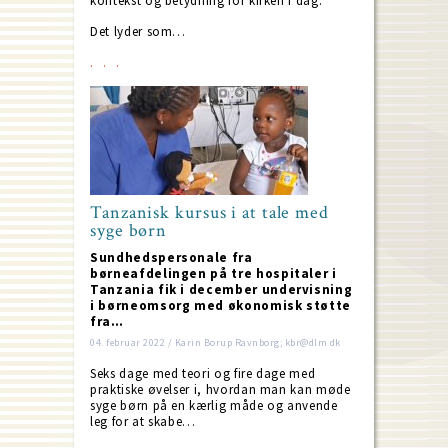
kontekst og betydning for kirken i dag.
Det lyder som…
Tanzanisk kursus i at tale med
syge børn
Sundhedspersonale fra
børneafdelingen på tre hospitaler i
Tanzania fik i december undervisning
i børneomsorg med økonomisk støtte
fra…
04. februar 2022 / Karin Borup Ravnborg; kbr@dlm.dk
Seks dage med teori og fire dage med
praktiske øvelser i, hvordan man kan møde
syge børn på en kærlig måde og anvende
leg for at skabe…