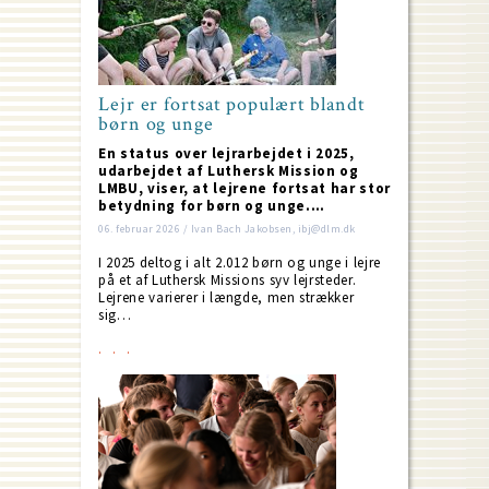
Lejr er fortsat populært blandt
børn og unge
En status over lejrarbejdet i 2025,
udarbejdet af Luthersk Mission og
LMBU, viser, at lejrene fortsat har stor
betydning for børn og unge.…
06. februar 2026 / Ivan Bach Jakobsen, ibj@dlm.dk
I 2025 deltog i alt 2.012 børn og unge i lejre
på et af Luthersk Missions syv lejrsteder.
Lejrene varierer i længde, men strækker
sig…