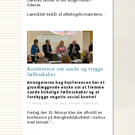
Læreråd samlet til det årlige møde i
Odense.
Lærerådet består af afdelingsformændene…
Konference om sunde og trygge
fællesskaber
Arrangørerne bag konferencen har et
grundlæggende ønske om at fremme
sunde kirkelige fællesskaber og at
forebygge negativ social kontrol
27. februar 2026 / Ivan Bach Jakobsen, ibj@dlm.dk
Fredag den 20. februar blev der afholdt en
konference på Menighedsfakultetet i Aarhus
med temaet “…