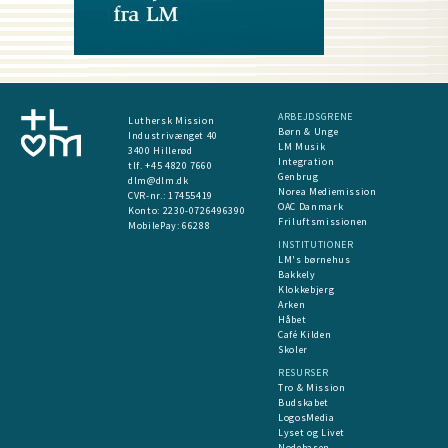
ARBEJDSGRENE
Luthersk Mission
Børn & Unge
Industrivænget 40
LM Musik
3400 Hillerød
Integration
tlf. +45 4820 7660
Genbrug
dlm@dlm.dk
Norea Mediemission
CVR-nr.: 17455419
OAC Danmark
​Konto:
2230-0726496390
Friluftsmissionen
MobilePay:
66288
INSTITUTIONER
LM's børnehus
Bakkely
Klokkebjerg
Arken
Håbet
Café Kilden
Skoler
RESURSER
Tro & Mission
Budskabet
LogosMedia
Lyset og Livet
Nodebasen