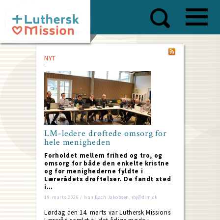
Skip
to
main
content
NYT
LM-ledere drøftede omsorg for
hele menigheden
Forholdet mellem frihed og tro, og
omsorg for både den enkelte kristne
og for menighederne fyldte i
Lærerådets drøftelser. De fandt sted
i…
19. marts 2026 / Ivan Bach Jakobsen, ibj@dlm.dk
Lørdag den 14. marts var Luthersk Missions