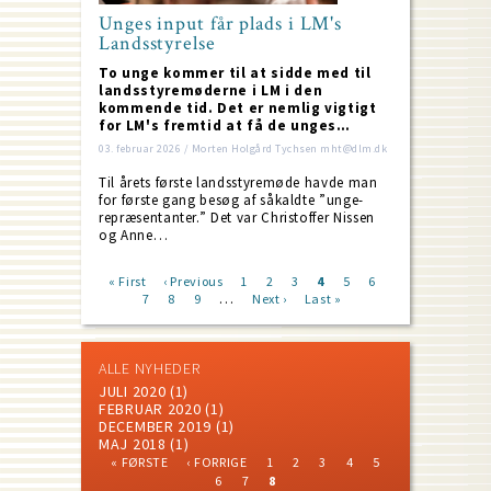
Unges input får plads i LM's
Landsstyrelse
To unge kommer til at sidde med til
landsstyremøderne i LM i den
kommende tid. Det er nemlig vigtigt
for LM's fremtid at få de unges…
03. februar 2026 / Morten Holgård Tychsen mht@dlm.dk
Til årets første landsstyremøde havde man
for første gang besøg af såkaldte ”unge-
repræsentanter.” Det var Christoffer Nissen
og Anne…
First
« First
Previous
‹ Previous
Page
1
Page
2
Page
3
Current
4
Page
5
Page
6
Page
…
page
7
page
Page
8
Page
9
Next
Next ›
Last
Last »
page
Pagination
page
page
ALLE NYHEDER
JULI 2020
(1)
FEBRUAR 2020
(1)
DECEMBER 2019
(1)
MAJ 2018
(1)
FIRST
PREVIOUS
PAGE
PAGE
PAGE
PAGE
PAGE
« FØRSTE
‹ FORRIGE
1
2
3
4
5
PAGE
PAGE
PAGE
PAGE
CURRENT
Pagination
6
7
8