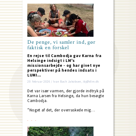
De penge, vi samler ind, gør
faktisk en forskel
En rejse til Cambodja gav Karna fra
Helsinge indsigt i LM's
missionsarbejde - og har givet nye
perspektiver på hendes indsats i
LUMI…
20. februar 2026 / Ivan Bach Jakobsen, ibj@dlm.dk
Det var især varmen, der gjorde indtryk på
Karna Larsen fra Helsinge, da hun besøgte
Cambodja.
”Noget af det, der overraskede mig…