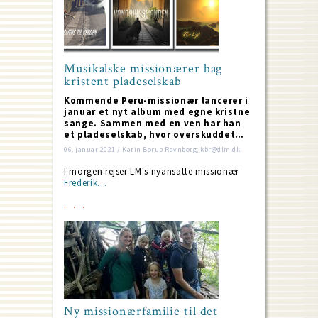
Musikalske missionærer bag
kristent pladeselskab
Kommende Peru-missionær lancerer i
januar et nyt album med egne kristne
sange. Sammen med en ven har han
et pladeselskab, hvor overskuddet…
06. januar 2021 / Karin Borup Ravnborg; kbr@dlm.dk
I morgen rejser LM's nyansatte missionær
Frederik…
Ny missionærfamilie til det