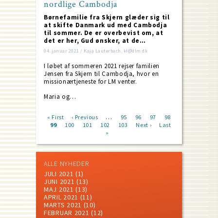
nordlige Cambodja
Børnefamilie fra Skjern glæder sig til
at skifte Danmark ud med Cambodja
til sommer. De er overbevist om, at
det er her, Gud ønsker, at de…
04. januar 2021 / Kaja Lauterbach, kl@dlm.dk
I løbet af sommeren 2021 rejser familien
Jensen fra Skjern til Cambodja, hvor en
missionærtjeneste for LM venter.
Maria og…
…
First
« First
Previous
‹ Previous
Page
95
Page
96
Page
97
Page
98
page
Current
99
Page
100
page
Page
101
Page
102
Page
103
Next
Next ›
Last
Last
Pagination
page
»
page
page
ALLE NYHEDER
JULI 2021
(1)
JUNI 2021
(13)
MAJ 2021
(13)
APRIL 2021
(11)
MARTS 2021
(10)
FEBRUAR 2021
(12)