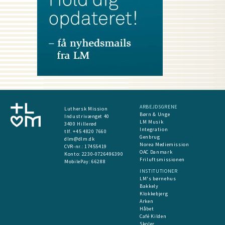
ARBEJDSGRENE
Luthersk Mission
Børn & Unge
Industrivænget 40
LM Musik
3400 Hillerød
Integration
tlf. +45 4820 7660
Genbrug
dlm@dlm.dk
Norea Mediemission
CVR-nr.: 17455419
OAC Danmark
​Konto:
2230-0726496390
Friluftsmissionen
MobilePay:
66288
INSTITUTIONER
LM's børnehus
Bakkely
Klokkebjerg
Arken
Håbet
Café Kilden
Skoler