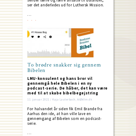
sender færre og færre ansatte til udlandet,
ser det anderledes ud for Luthersk Mission.
…
To brødre snakker sig gennem
Bibelen
LMU-konsulent og hans bror vil
gennemgå hele Bibelen i en ny
podcast-serie. De håber, det kan være
med til at skabe bibelbegejstring
11. januar 2021 / Kaja Lauterbach, kl@dlm.dk
For halvandet år siden fik Emil Brande fra
Aarhus den ide, at han ville lave en
gennemgang af Bibelen som en podcast-
serie.
…