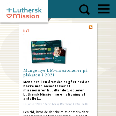
Skip
to
main
content
NYT
Mange nye LM-missionærer på
plakaten i 2021
Mens det i en årrække er gået ned ad
bakke med ansættelser af
missionærer til udlandet, oplever
Luthersk Mission nu en stigning af
antallet…
13. januar 2021 / Karin Borup Ravnborg; kbr@dlm.dk
I en tid, hvor de danske missionsselskaber