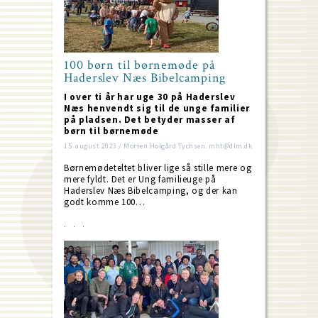
100 børn til børnemøde på
Haderslev Næs Bibelcamping
I over ti år har uge 30 på Haderslev
Næs henvendt sig til de unge familier
på pladsen. Det betyder masser af
børn til børnemøde
15. august 2023 / Morten Holgård Tychsen: mht@dlm.dk
Børnemødeteltet bliver lige så stille mere og
mere fyldt. Det er Ung familieuge på
Haderslev Næs Bibelcamping, og der kan
godt komme 100…