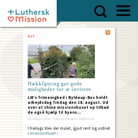
Skip
to
main
content
NYT
Hækklipning gav gode
muligheder for at invitere
LM’s frimenighed i Byldeup-Bov holdt
arbejdsdag fredag den 18. august. Ud
over at shine missionshuset op tilbød
de også hjælp til byens…
22. august 2023 / Kaja Lauterbach, kl@dlm.dk
I fredags blev der malet, gjort rent og ordnet
i
missionshuset i…