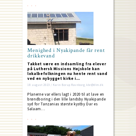
Menighed i Nyakipande får rent
drikkevand
Takket være en indsamling fra elever
på Luthersk Missions Højskole kan
lokalbefolkningen nu hente rent vand
ved en nybygget kirke i…
18. august 2023 / Karin Borup Ravnborg; kbr@dlm.dk
Planerne var ellers lagt i 2020 til at lave en
brøndboring i den lille landsby Nyakipande
syd for Tanzanias største kystby Dar es
Salaam…