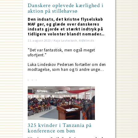
Danskere oplevede kærlighed i
aktion på stillehavsø
Den indsats, det kristne flyselskab
MAF gør, og glæde over danskeres
indsats gjorde et stærkt indtryk på
tidligere volontør blandt nomader…
11. august 2023 / Kaja Lauterbach, kl@dlm.dk
”Det var fantastisk, men også meget
ufortjent.”
Luka Lindeskov Pedersen fortæller om den
modtagelse, som han og ti andre unge…
325 kvinder i Tanzania på
konference om bøn