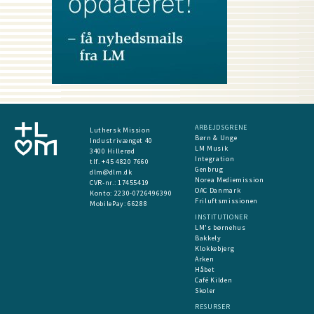
ARBEJDSGRENE
Luthersk Mission
Børn & Unge
Industrivænget 40
LM Musik
3400 Hillerød
Integration
tlf. +45 4820 7660
Genbrug
dlm@dlm.dk
Norea Mediemission
CVR-nr.: 17455419
OAC Danmark
​Konto:
2230-0726496390
Friluftsmissionen
MobilePay:
66288
INSTITUTIONER
LM's børnehus
Bakkely
Klokkebjerg
Arken
Håbet
Café Kilden
Skoler
RESURSER