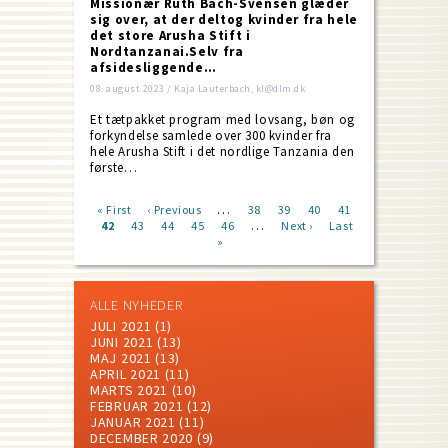
Missionær Ruth Bach-Svensen glæder
sig over, at der deltog kvinder fra hele
det store Arusha Stift i
Nordtanzanai.Selv fra
afsidesliggende…
08. august 2023 / Kaja Lauterbach, kl@dlm.dk
Et tætpakket program med lovsang, bøn og
forkyndelse samlede over 300 kvinder fra
hele Arusha Stift i det nordlige Tanzania den
første…
…
First
« First
Previous
‹ Previous
Page
38
Page
39
Page
40
Page
41
…
page
Current
42
Page
43
page
Page
44
Page
45
Page
46
Next
Next ›
Last
Last
Pagination
page
»
page
page
ALLE NYHEDER
JULI 2021
(1)
JUNI 2021
(13)
MAJ 2021
(13)
APRIL 2021
(11)
MARTS 2021
(10)
FEBRUAR 2021
(12)
JANUAR 2021
(11)
DECEMBER 2020
(9)