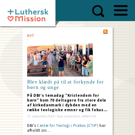
Skip
to
main
content
NYT
Blev klædt på til at forkynde for
børn og unge
På DBI’s temadag ”Kristendom for
børn” kom 70 deltagere fra store dele
af kirkedanmark i dybden med en
række teologiske emner og fik fokus…
13. september 2024 / Kaja Lauterbach, kl@dlm.dk
DBI’s
Center for Teologi i Praksis (CTiP)
har
afholdt sin…