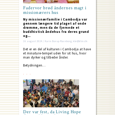
Fadervor brød åndernes magt i
missionærers hus
Ny missionærfamilie i Cambodja var
gennem længere tid plaget af onde
drømme, men da de fjernede et
buddhistisk åndehus fra deres grund
og…
16. august 2024 / Karin Borup Ravnborg; kbr@dlm.dk
Det er en del af kulturen i Cambodja at have
et minature-tempel uden for sit hus, hvor
man dyrker og tilbeder ånder.
Betydningen…
Der var fest, da Living Hope