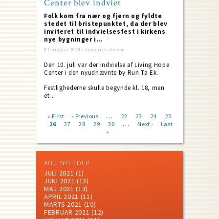
Center blev indviet
Folk kom fra nær og fjern og fyldte
stedet til bristepunktet, da der blev
inviteret til indvielsesfest i kirkens
nye bygninger i…
07. august 2024 / Johannes Jensen
Den 10. juli var der indvielse af Living Hope
Center i den nyudnævnte by Run Ta Ek.
Festlighederne skulle begynde kl. 18, men
et…
…
First
« First
Previous
‹ Previous
Page
22
Page
23
Page
24
Page
25
…
page
Current
26
Page
27
page
Page
28
Page
29
Page
30
Next
Next ›
Last
Last
Pagination
page
»
page
page
ALLE NYHEDER
JULI 2021
(1)
JUNI 2021
(13)
MAJ 2021
(13)
APRIL 2021
(11)
MARTS 2021
(10)
FEBRUAR 2021
(12)