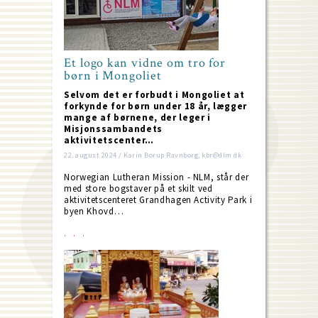
Et logo kan vidne om tro for
børn i Mongoliet
Selvom det er forbudt i Mongoliet at
forkynde for børn under 18 år, lægger
mange af børnene, der leger i
Misjonssambandets
aktivitetscenter…
22. august 2024 / Karin Borup Ravnborg; kbr@dlm.dk
Norwegian Lutheran Mission - NLM, står der
med store bogstaver på et skilt ved
aktivitetscenteret Grandhagen Activity Park i
byen Khovd…