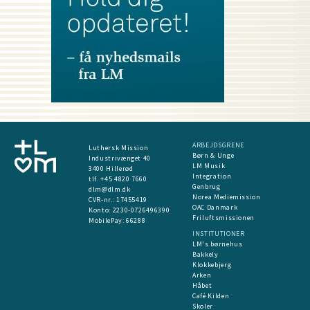
ARBEJDSGRENE
Luthersk Mission
Børn & Unge
Industrivænget 40
LM Musik
3400 Hillerød
Integration
tlf. +45 4820 7660
Genbrug
dlm@dlm.dk
Norea Mediemission
CVR-nr.: 17455419
OAC Danmark
​Konto:
2230-0726496390
Friluftsmissionen
MobilePay:
66288
INSTITUTIONER
LM's børnehus
Bakkely
Klokkebjerg
Arken
Håbet
Café Kilden
Skoler