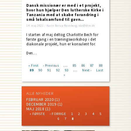
Dansk missionær er med i et projekt,
hvor hun hjælper Den lutherske Kirke i
Tanzania med at skabe forandring i
små lokalsamfund til gavn…
14. maj 2021 / Karin Borup Ravnborg; kbr@dlm.dk
I starten af maj deltog Charlotte Bech for
første gang i en træningsworkshop i det
diakonale projekt, hun er konsulent for.
Den…
…
First
« First
Previous
‹ Previous
Page
85
Page
86
Page
87
Page
88
…
page
Current
89
Page
90
page
Page
91
Page
92
Page
93
Next
Next ›
Last
Last
Pagination
page
»
page
page
ALLE NYHEDER
FEBRUAR 2020
(1)
DECEMBER 2019
(1)
MAJ 2018
(1)
FIRST
PREVIOUS
PAGE
PAGE
PAGE
PAGE
PAGE
« FØRSTE
‹ FORRIGE
1
2
3
4
5
PAGE
PAGE
PAGE
PAGE
CURRENT
Pagination
6
7
8
PAGE