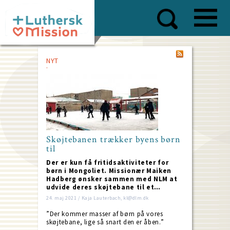
Skip
to
main
content
NYT
Skøjtebanen trækker byens børn
til
Der er kun få fritidsaktiviteter for
børn i Mongoliet. Missionær Maiken
Hadberg ønsker sammen med NLM at
udvide deres skøjtebane til et…
24. maj 2021 / Kaja Lauterbach, kl@dlm.dk
”Der kommer masser af børn på vores
skøjtebane, lige så snart den er åben.”