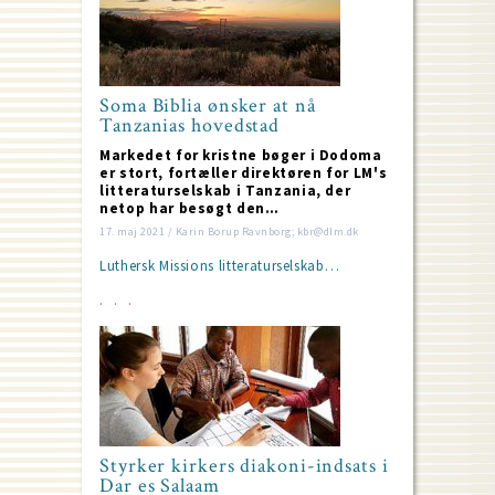
Soma Biblia ønsker at nå
Tanzanias hovedstad
Markedet for kristne bøger i Dodoma
er stort, fortæller direktøren for LM's
litteraturselskab i Tanzania, der
netop har besøgt den…
17. maj 2021 / Karin Borup Ravnborg; kbr@dlm.dk
Luthersk Missions litteraturselskab…
Styrker kirkers diakoni-indsats i
Dar es Salaam