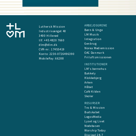
ARBEJDSGRENE
Luthersk Mission
Børn & Unge
Industrivænget 40
LM Musik
3400 Hillerød
Integration
tlf. +45 4820 7660
Genbrug
dlm@dlm.dk
Norea Mediemission
CVR-nr.: 17455419
OAC Danmark
​Konto:
2230-0726496390
Friluftsmissionen
MobilePay:
66288
INSTITUTIONER
LM's børnehus
Bakkely
Klokkebjerg
Arken
Håbet
Café Kilden
Skoler
RESURSER
Tro & Mission
Budskabet
LogosMedia
Lyset og Livet
Nodebasen
Worship Today
Discipel 24-7