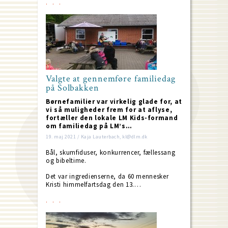
Valgte at gennemføre familiedag
på Solbakken
Børnefamilier var virkelig glade for, at
vi så muligheder frem for at aflyse,
fortæller den lokale LM Kids-formand
om familiedag på LM’s…
19. maj 2021 / Kaja Lauterbach, kl@dlm.dk
Bål, skumfiduser, konkurrencer, fællessang
og bibeltime.
Det var ingredienserne, da 60 mennesker
Kristi himmelfartsdag den 13.…