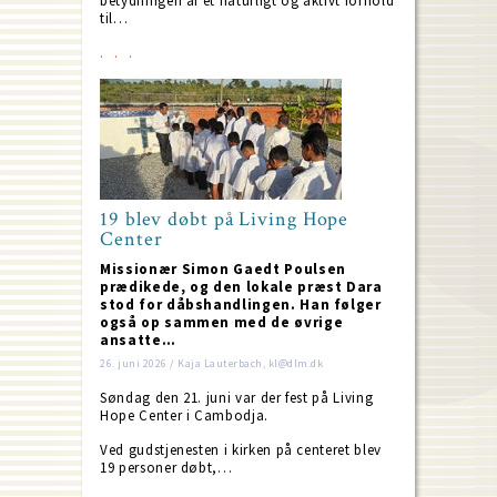
betydningen af et naturligt og aktivt forhold
til…
19 blev døbt på Living Hope
Center
Missionær Simon Gaedt Poulsen
prædikede, og den lokale præst Dara
stod for dåbshandlingen. Han følger
også op sammen med de øvrige
ansatte…
26. juni 2026 / Kaja Lauterbach, kl@dlm.dk
Søndag den 21. juni var der fest på Living
Hope Center i Cambodja.
Ved gudstjenesten i kirken på centeret blev
19 personer døbt,…