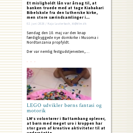
Et misligholdt lån var årsag til, at
banken truede med at tage Kiabakari
Bibelskole fra den lutherske kirke,
men store særindsamlinger i…
02. juni 2026 / Kaja Lauterbach, kl@dlm.dk
Søndag den 10. maj var den knap
færdigbyggede nye domkirke i Musoma i
Nordtanzania propfyldt.
Der var nemlig festgudstjenesten,…
LEGO udvikler børns fantasi og
motorik
LM’s volontører i Battambang oplever,
at børn med meget uro i kroppen har
stor gavn af kreative aktiviteter til at
understøtte…