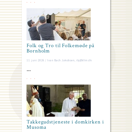
Folk og Tro til Folkemøde på
Bornholm
11. juni 2026 / Ivan Bach Jakobsen, ibj@dlm.dk
…
Takkegudstjeneste i domkirken i
Musoma