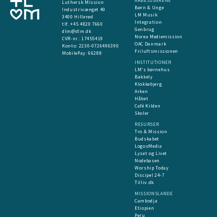
ARBEJDSGRENE
Luthersk Mission
Børn & Unge
Industrivænget 40
LM Musik
3400 Hillerød
Integration
tlf. +45 4820 7660
Genbrug
dlm@dlm.dk
Norea Mediemission
CVR-nr.: 17455419
OAC Danmark
​Konto:
2230-0726496390
Friluftsmissionen
MobilePay:
66288
INSTITUTIONER
LM's børnehus
Bakkely
Klokkebjerg
Arken
Håbet
Café Kilden
Skoler
RESURSER
Tro & Mission
Budskabet
LogosMedia
Lyset og Livet
Nodebasen
Worship Today
Discipel 24-7
Tilliv.dk
MISSIONSLANDE
Cambodja
Etiopien
Peru