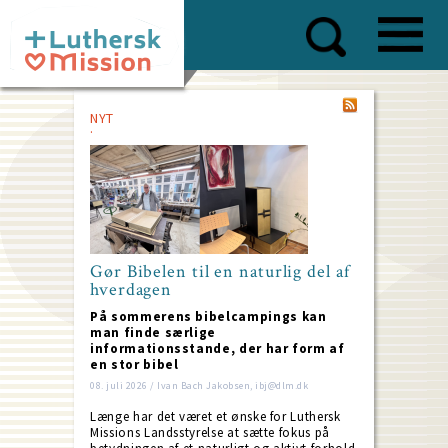
Skip
to
main
content
NYT
Gør Bibelen til en naturlig del af
hverdagen
På sommerens bibelcampings kan
man finde særlige
informationsstande, der har form af
en stor bibel
08. juli 2026 / Ivan Bach Jakobsen, ibj@dlm.dk
Længe har det været et ønske for Luthersk
Missions Landsstyrelse at sætte fokus på