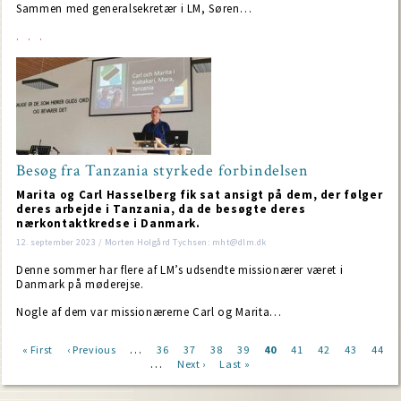
Sammen med generalsekretær i LM, Søren…
Besøg fra Tanzania styrkede forbindelsen
Marita og Carl Hasselberg fik sat ansigt på dem, der følger
deres arbejde i Tanzania, da de besøgte deres
nærkontaktkredse i Danmark.
12. september 2023 / Morten Holgård Tychsen: mht@dlm.dk
Denne sommer har flere af LM’s udsendte missionærer været i
Danmark på møderejse.
Nogle af dem var missionærerne Carl og Marita…
…
First
« First
Previous
‹ Previous
Page
36
Page
37
Page
38
Page
39
Current
40
Page
41
Page
42
Page
43
Page
44
…
page
page
Next
Next ›
Last
Last »
page
Pagination
page
page