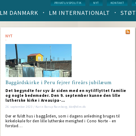
Service
PRIVATLIVSPOLITIK
NYT
KONTAKT
menu
LM DANMARK
LM INTERNATIONALT
STØT
Main
navigation
(level
1)
NYT
Baggårdskirke i Peru fejrer fireårs jubilæum
Det begyndte for syv år siden med en nytilflyttet familie
og nogle bedemøder. Den 9. september kunne den lille
lutherske kirke i Areauipa-…
26. september 2023 / Karin Borup Ravnborg; kbr@dlm.dk
Der er fuldt hus i baggården, som i dagens anledning bruges til
kirkelokale for den lille lutherske menighed i Cono Norte - en
forstad…