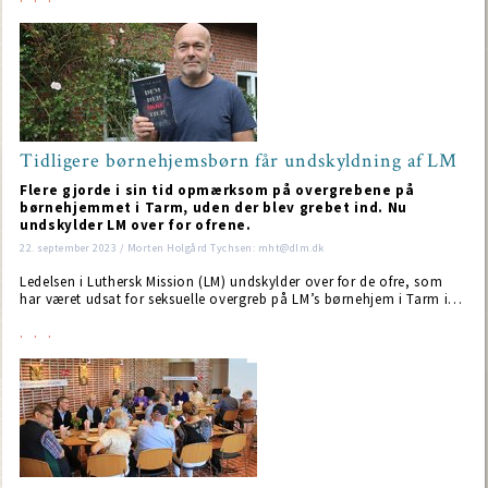
Tidligere børnehjemsbørn får undskyldning af LM
Flere gjorde i sin tid opmærksom på overgrebene på
børnehjemmet i Tarm, uden der blev grebet ind. Nu
undskylder LM over for ofrene.
22. september 2023 / Morten Holgård Tychsen: mht@dlm.dk
Ledelsen i Luthersk Mission (LM) undskylder over for de ofre, som
har været udsat for seksuelle overgreb på LM’s børnehjem i Tarm i…