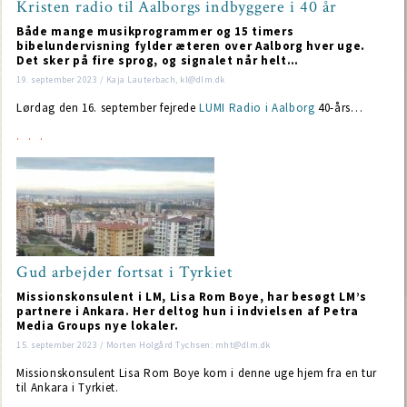
Kristen radio til Aalborgs indbyggere i 40 år
Både mange musikprogrammer og 15 timers
bibelundervisning fylder æteren over Aalborg hver uge.
Det sker på fire sprog, og signalet når helt…
19. september 2023 / Kaja Lauterbach, kl@dlm.dk
Lørdag den 16. september fejrede
LUMI Radio i Aalborg
40-års…
Gud arbejder fortsat i Tyrkiet
Missionskonsulent i LM, Lisa Rom Boye, har besøgt LM’s
partnere i Ankara. Her deltog hun i indvielsen af Petra
Media Groups nye lokaler.
15. september 2023 / Morten Holgård Tychsen: mht@dlm.dk
Missionskonsulent Lisa Rom Boye kom i denne uge hjem fra en tur
til Ankara i Tyrkiet.