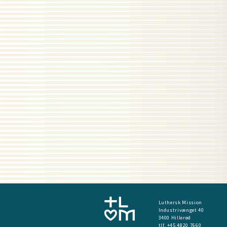
Luthersk Mission
Industrivænget 40
3400 Hillerød
tlf. +45 4820 7660