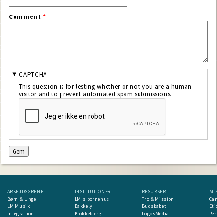
Comment
*
CAPTCHA
This question is for testing whether or not you are a human
visitor and to prevent automated spam submissions.
ARBEJDSGRENE
INSTITUTIONER
RESURSER
MI
Børn & Unge
LM's børnehus
Tro & Mission
Ca
LM Musik
Bakkely
Budskabet
Eti
Integration
Klokkebjerg
LogosMedia
Per