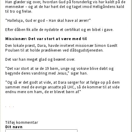
Han glæder sig over, hvordan Gud på forunderlig vis har kaldt på de
mennesker – og at de har hørt det og taget imod Helligåndens kald
til tro og frelse.
”Halleluja, Gud er god – Han skal have al æren!”
Efter dåben fik alle de nydøbte et certifikat og en bibel i gave.
Missionær: Det var stort at være med til
Den lokale præst, Dara, havde inviteret missionær Simon Gaedt
Poulsen til at holde prædikenen ved dåbsgudstjenesten.
Det var han meget glad og beæret over.
”Det var stort at se de 19 børn, unge og voksne blive døbt og
begynde deres vandring med Jesus,” siger han.
”Og så er det godt at vide, at Dara sørger for at følge op på dem
sammen med de øvrige ansatte på LHC, så de kommer til at vide
endnu mere om ham, de er blevet børn af.”
Tilføj kommentar
Dit navn