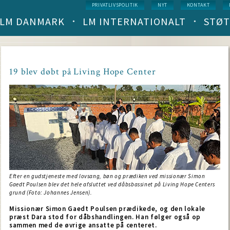
Service
PRIVATLIVSPOLITIK
NYT
KONTAKT
menu
LM DANMARK
LM INTERNATIONALT
STØT
Main
navigation
(level
1)
19 blev døbt på Living Hope Center
Efter en gudstjeneste med lovsang, bøn og prædiken ved missionær Simon
Gaedt Poulsen blev det hele afsluttet ved dåbsbassinet på Living Hope Centers
grund (Foto: Johannes Jensen).
Missionær Simon Gaedt Poulsen prædikede, og den lokale
præst Dara stod for dåbshandlingen. Han følger også op
sammen med de øvrige ansatte på centeret.