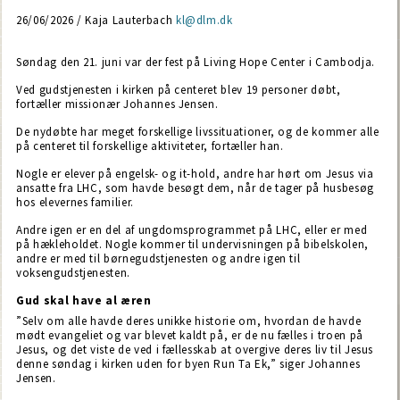
26/06/2026 / Kaja Lauterbach
kl@dlm.dk
Søndag den 21. juni var der fest på Living Hope Center i Cambodja.
Ved gudstjenesten i kirken på centeret blev 19 personer døbt,
fortæller missionær Johannes Jensen.
De nydøbte har meget forskellige livssituationer, og de kommer alle
på centeret til forskellige aktiviteter, fortæller han.
Nogle er elever på engelsk- og it-hold, andre har hørt om Jesus via
ansatte fra LHC, som havde besøgt dem, når de tager på husbesøg
hos elevernes familier.
Andre igen er en del af ungdomsprogrammet på LHC, eller er med
på hækleholdet. Nogle kommer til undervisningen på bibelskolen,
andre er med til børnegudstjenesten og andre igen til
voksengudstjenesten.
Gud skal have al æren
”Selv om alle havde deres unikke historie om, hvordan de havde
mødt evangeliet og var blevet kaldt på, er de nu fælles i troen på
Jesus, og det viste de ved i fællesskab at overgive deres liv til Jesus
denne søndag i kirken uden for byen Run Ta Ek,” siger Johannes
Jensen.