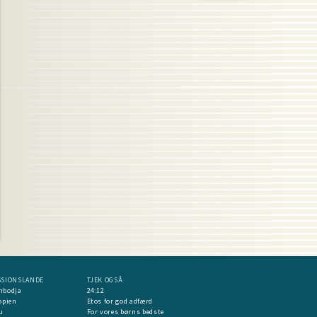
SSIONSLANDE
TJEK OGSÅ
mbodja
24:12
opien
Etos for god adfærd
u
For vores børns bedste