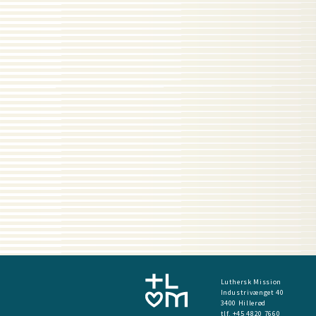
Luthersk Mission
Industrivænget 40
3400 Hillerød
tlf. +45 4820 7660