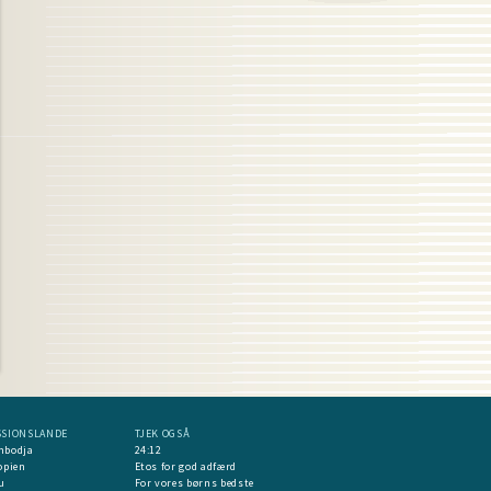
SSIONSLANDE
TJEK OGSÅ
mbodja
24:12
opien
Etos for god adfærd
u
For vores børns bedste