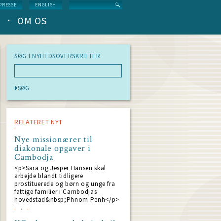
Search
PRESSE
ENGLISH
OM OS
SØG I NYHEDSOVERSKRIFTER
RELATERET NYT
Nye missionærer til
diakonale opgaver i
Cambodja
<p>Sara og Jesper Hansen skal
arbejde blandt tidligere
prostituerede og børn og unge fra
fattige familier i Cambodjas
hovedstad&nbsp;Phnom Penh</p>