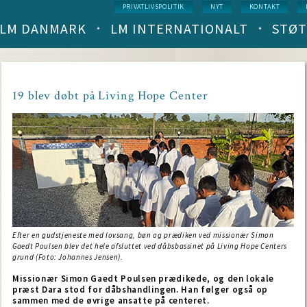
Service
PRIVATLIVSPOLITIK
NYT
KONTAKT
menu
LM DANMARK
LM INTERNATIONALT
STØT
Main
navigation
(level
1)
19 blev døbt på Living Hope Center
Efter en gudstjeneste med lovsang, bøn og prædiken ved missionær Simon
Gaedt Poulsen blev det hele afsluttet ved dåbsbassinet på Living Hope Centers
grund (Foto: Johannes Jensen).
Missionær Simon Gaedt Poulsen prædikede, og den lokale
præst Dara stod for dåbshandlingen. Han følger også op
sammen med de øvrige ansatte på centeret.