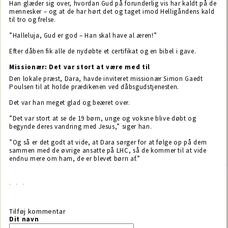
Han glæder sig over, hvordan Gud på forunderlig vis har kaldt på de
mennesker – og at de har hørt det og taget imod Helligåndens kald
til tro og frelse.
”Halleluja, Gud er god – Han skal have al æren!”
Efter dåben fik alle de nydøbte et certifikat og en bibel i gave.
Missionær: Det var stort at være med til
Den lokale præst, Dara, havde inviteret missionær Simon Gaedt
Poulsen til at holde prædikenen ved dåbsgudstjenesten.
Det var han meget glad og beæret over.
”Det var stort at se de 19 børn, unge og voksne blive døbt og
begynde deres vandring med Jesus,” siger han.
”Og så er det godt at vide, at Dara sørger for at følge op på dem
sammen med de øvrige ansatte på LHC, så de kommer til at vide
endnu mere om ham, de er blevet børn af.”
Tilføj kommentar
Dit navn