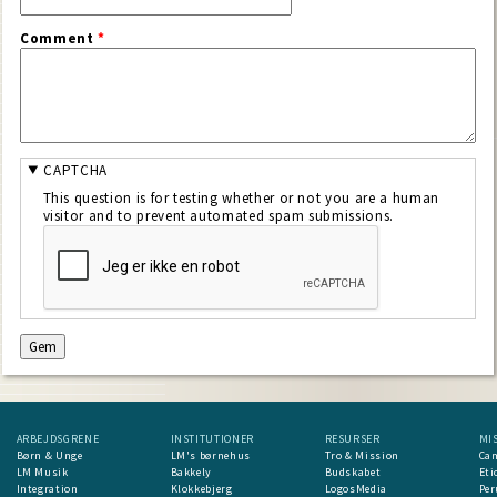
Comment
*
CAPTCHA
This question is for testing whether or not you are a human
visitor and to prevent automated spam submissions.
ARBEJDSGRENE
INSTITUTIONER
RESURSER
MI
Børn & Unge
LM's børnehus
Tro & Mission
Ca
LM Musik
Bakkely
Budskabet
Eti
Integration
Klokkebjerg
LogosMedia
Per