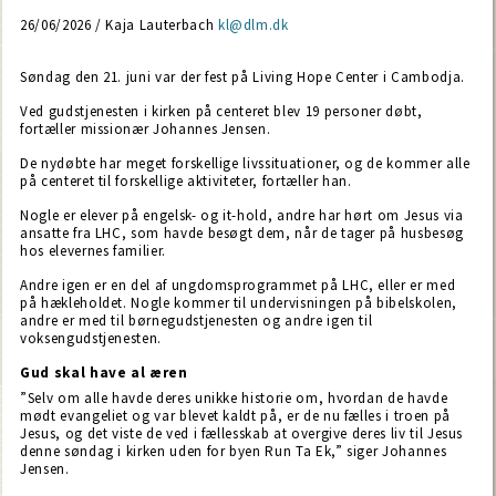
26/06/2026 / Kaja Lauterbach
kl@dlm.dk
Søndag den 21. juni var der fest på Living Hope Center i Cambodja.
Ved gudstjenesten i kirken på centeret blev 19 personer døbt,
fortæller missionær Johannes Jensen.
De nydøbte har meget forskellige livssituationer, og de kommer alle
på centeret til forskellige aktiviteter, fortæller han.
Nogle er elever på engelsk- og it-hold, andre har hørt om Jesus via
ansatte fra LHC, som havde besøgt dem, når de tager på husbesøg
hos elevernes familier.
Andre igen er en del af ungdomsprogrammet på LHC, eller er med
på hækleholdet. Nogle kommer til undervisningen på bibelskolen,
andre er med til børnegudstjenesten og andre igen til
voksengudstjenesten.
Gud skal have al æren
”Selv om alle havde deres unikke historie om, hvordan de havde
mødt evangeliet og var blevet kaldt på, er de nu fælles i troen på
Jesus, og det viste de ved i fællesskab at overgive deres liv til Jesus
denne søndag i kirken uden for byen Run Ta Ek,” siger Johannes
Jensen.