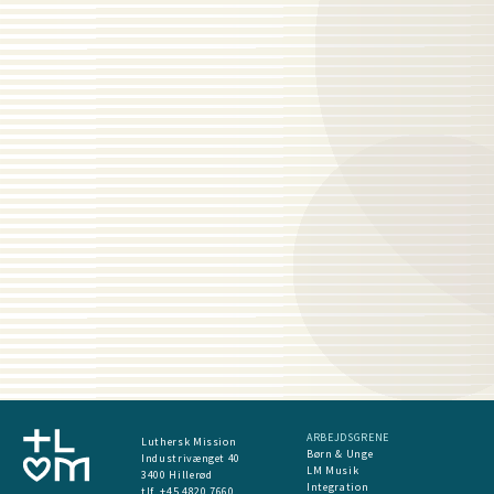
ARBEJDSGRENE
Luthersk Mission
Børn & Unge
Industrivænget 40
LM Musik
3400 Hillerød
Integration
tlf. +45 4820 7660