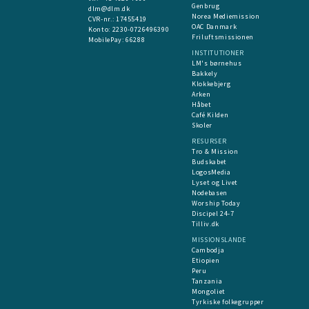
Genbrug
dlm@dlm.dk
Norea Mediemission
CVR-nr.: 17455419
OAC Danmark
​Konto:
2230-0726496390
Friluftsmissionen
MobilePay:
66288
INSTITUTIONER
LM's børnehus
Bakkely
Klokkebjerg
Arken
Håbet
Café Kilden
Skoler
RESURSER
Tro & Mission
Budskabet
LogosMedia
Lyset og Livet
Nodebasen
Worship Today
Discipel 24-7
Tilliv.dk
MISSIONSLANDE
Cambodja
Etiopien
Peru
Tanzania
Mongoliet
Tyrkiske folkegrupper