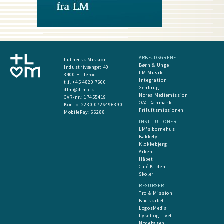
ARBEJDSGRENE
Luthersk Mission
Børn & Unge
Industrivænget 40
LM Musik
3400 Hillerød
Integration
tlf. +45 4820 7660
Genbrug
dlm@dlm.dk
Norea Mediemission
CVR-nr.: 17455419
OAC Danmark
​Konto:
2230-0726496390
Friluftsmissionen
MobilePay:
66288
INSTITUTIONER
LM's børnehus
Bakkely
Klokkebjerg
Arken
Håbet
Café Kilden
Skoler
RESURSER
Tro & Mission
Budskabet
LogosMedia
Lyset og Livet
Nodebasen