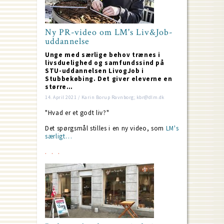
Ny PR-video om LM's Liv&Job-
uddannelse
Unge med særlige behov trænes i
livsduelighed og samfundssind på
STU-uddannelsen LivogJob i
Stubbekøbing. Det giver eleverne en
større…
14. April 2021 / Karin Borup Ravnborg; kbr@dlm.dk
"Hvad er et godt liv?"
Det spørgsmål stilles i en ny video, som
LM's
særligt…