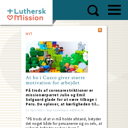
Skip
to
main
content
NYT
At bo i Cuzco giver større
motivation for arbejdet
På trods af coronarestriktioner er
missionærparret Julie og Emil
Solgaard glade for at være tilbage i
Peru. De oplever, at kærligheden til…
21. April 2021 / Kaja Lauterbach, kl@dlm.dk
”På trods af at vi må holde afstand, betyder
det noget både for peruanerne og os selv, at