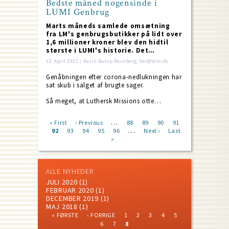
Bedste måned nogensinde i
LUMI Genbrug
Marts måneds samlede omsætning
fra LM's genbrugsbutikker på lidt over
1,6 millioner kroner blev den hidtil
største i LUMI's historie. Det…
12. April 2021 / Karin Borup Ravnborg; kbr@dlm.dk
Genåbningen efter corona-nedlukningen har
sat skub i salget af brugte sager.
Så meget, at Luthersk Missions otte…
…
First
« First
Previous
‹ Previous
Page
88
Page
89
Page
90
Page
91
…
page
Current
92
Page
93
page
Page
94
Page
95
Page
96
Next
Next ›
Last
Last
Pagination
page
»
page
page
ALLE NYHEDER
JULI 2020
(1)
FEBRUAR 2020
(1)
DECEMBER 2019
(1)
MAJ 2018
(1)
FIRST
PREVIOUS
PAGE
PAGE
PAGE
PAGE
PAGE
« FØRSTE
‹ FORRIGE
1
2
3
4
5
PAGE
PAGE
PAGE
PAGE
CURRENT
Pagination
6
7
8