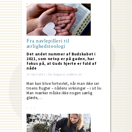
Fra navlepilleri til
ærlighedsteologi
Det andet nummer af Budskabet i
2021, som netop er på gaden, har
fokus på, at Guds hjerte er fuld af
nåde
16. April 2021 / Ole Solgaard, os@dlm.dk
Man kan blive fortvivlet, når man ikke ser
troens frugter – nådens virkninger – i sit liv.
Man mærker måske ikke nogen særlig
glæde,…