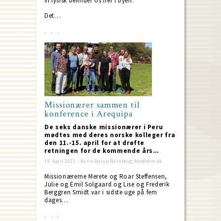
vi fysisk befinder os her i byen.”
Det…
Missionærer sammen til
konference i Arequipa
De seks danske missionærer i Peru
mødtes med deres norske kolleger fra
den 11.-15. april for at drøfte
retningen for de kommende års…
19. April 2021 / Karin Borup Ravnborg; kbr@dlm.dk
Missionærerne Merete og Roar Steffensen,
Julie og Emil Solgaard og Lise og Frederik
Berggren Smidt var i sidste uge på fem
dages…