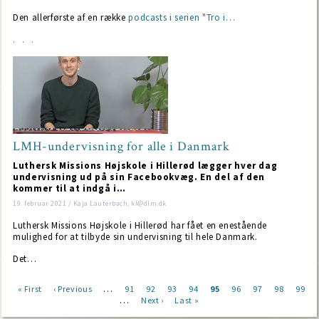
Den allerførste af en række
podcasts i serien "Tro i…
LMH-undervisning for alle i Danmark
Luthersk Missions Højskole i Hillerød lægger hver dag
undervisning ud på sin Facebookvæg. En del af den
kommer til at indgå i…
19. februar 2021 / Kaja Lauterbach, kl@dlm.dk
Luthersk Missions Højskole i Hillerød har fået en enestående
mulighed for at tilbyde sin undervisning til hele Danmark.
Det…
…
First
« First
Previous
‹ Previous
Page
91
Page
92
Page
93
Page
94
Current
95
Page
96
Page
97
Page
98
Page
99
…
page
page
Next
Next ›
Last
Last »
page
Pagination
page
page