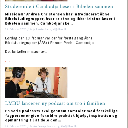
Studerende i Cambodja læser i Bibelen sammen
Missionær Andrea Christensen har introduceret Åbne
Bibelstudiegrupper, hvor kristne og ikke-kristne læser i
Bibelen sammen. Cambodjanske…
24. februar 2021 / Kaja Lauterbach, kl@dlm.dk
Lørdag den 13. februar var der for første gang Åbne
Bibelstudiegrupper (ÅBS) i Phnom Penh i Cambodja.
Det fortæller missionær…
LMBU lancerer ny podcast om tro i familien
En serie podcasts skal gennem samtaler med forskellige
fagpersoner give forældre praktisk hjælp, inspiration og
opmuntring til at dele den…
22. februar 2021 / Karin Borup Ravnborg; kbr@dlm.dk