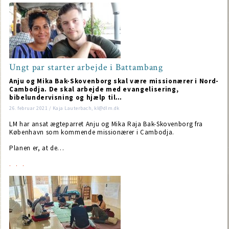
Ungt par starter arbejde i Battambang
Anju og Mika Bak-Skovenborg skal være missionærer i Nord-
Cambodja. De skal arbejde med evangelisering,
bibelundervisning og hjælp til…
26. februar 2021 / Kaja Lauterbach, kl@dlm.dk
LM har ansat ægteparret Anju og Mika Raja Bak-Skovenborg fra
København som kommende missionærer i Cambodja.
Planen er, at de…