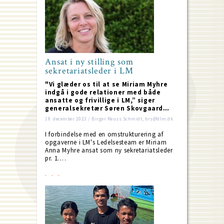
Ansat i ny stilling som
sekretariatsleder i LM
"Vi glæder os til at se Miriam Myhre
indgå i gode relationer med både
ansatte og frivillige i LM,” siger
generalsekretær Søren Skovgaard…
18. december 2023 / Birger Reuss Schmidt, brs@dlm.dk
I forbindelse med en omstrukturering af
opgaverne i LM's Ledelsesteam er Miriam
Anna My­h­re ansat som ny sekretariatsleder
pr. 1.…