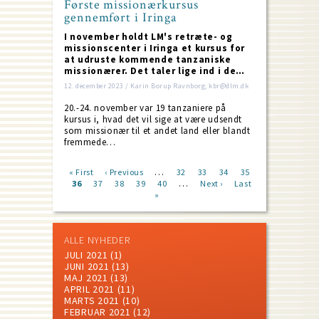
Første missionærkursus
gennemført i Iringa
I november holdt LM's retræte- og
missionscenter i Iringa et kursus for
at udruste kommende tanzaniske
missionærer. Det taler lige ind i de…
12. december 2023 / Karin Borup Ravnborg; kbr@dlm.dk
20.-24. november var 19 tanzaniere på
kursus i, hvad det vil sige at være udsendt
som missionær til et andet land eller blandt
fremmede…
…
First
« First
Previous
‹ Previous
Page
32
Page
33
Page
34
Page
35
…
page
Current
36
Page
37
page
Page
38
Page
39
Page
40
Next
Next ›
Last
Last
Pagination
page
»
page
page
ALLE NYHEDER
JULI 2021
(1)
JUNI 2021
(13)
MAJ 2021
(13)
APRIL 2021
(11)
MARTS 2021
(10)
FEBRUAR 2021
(12)