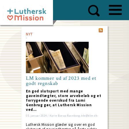
Skip
to
main
content
NYT
LM kommer ud af 2023 med et
godt regnskab
En god slutspurt med mange
gaveindtægter, store arvebeløb og et
forrygende overskud fra Lumi
Genbrug gør, at Luthersk Mission
ved…
05. januar 2024 / Karin Borup Ravnborg; kbr@dlm.dk
Luthersk Mission glæder sig over en god