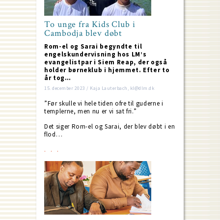
To unge fra Kids Club i
Cambodja blev døbt
Rom-el og Sarai begyndte til
engelskundervisning hos LM’s
evangelistpar i Siem Reap, der også
holder børneklub i hjemmet. Efter to
år tog…
15. december 2023 / Kaja Lauterbach, kl@dlm.dk
”Før skulle vi hele tiden ofre til guderne i
templerne, men nu er vi sat fri.”
Det siger Rom-el og Sarai, der blev døbt i en
flod…