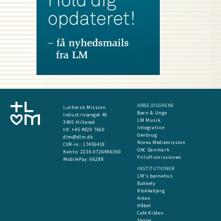
ARBEJDSGRENE
Luthersk Mission
Børn & Unge
Industrivænget 40
LM Musik
3400 Hillerød
Integration
tlf. +45 4820 7660
Genbrug
dlm@dlm.dk
Norea Mediemission
CVR-nr.: 17455419
OAC Danmark
​Konto:
2230-0726496390
Friluftsmissionen
MobilePay:
66288
INSTITUTIONER
LM's børnehus
Bakkely
Klokkebjerg
Arken
Håbet
Café Kilden
Skoler