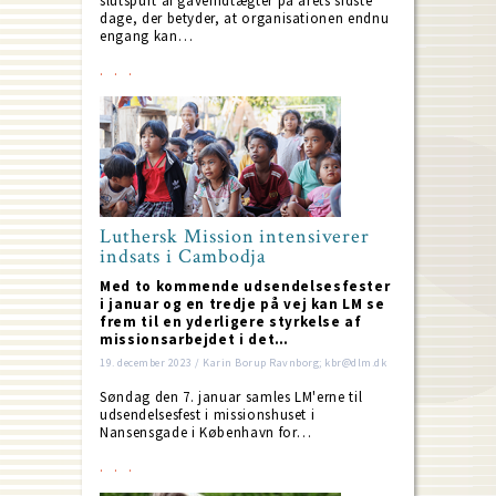
slutspurt af gaveindtægter på årets sidste
dage, der betyder, at organisationen endnu
engang kan…
Luthersk Mission intensiverer
indsats i Cambodja
Med to kommende udsendelsesfester
i januar og en tredje på vej kan LM se
frem til en yderligere styrkelse af
missionsarbejdet i det…
19. december 2023 / Karin Borup Ravnborg; kbr@dlm.dk
Søndag den 7. januar samles LM'erne til
udsendelsesfest i missionshuset i
Nansensgade i København for…