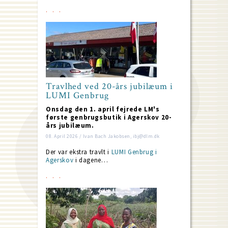
Travlhed ved 20-års jubilæum i
LUMI Genbrug
Onsdag den 1. april fejrede LM's
første genbrugsbutik i Agerskov 20-
års jubilæum.
08. April 2026 / Ivan Bach Jakobsen, ibj@dlm.dk
Der var ekstra travlt i
LUMI Genbrug i
Agerskov
i dagene…