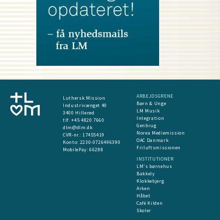
ARBEJDSGRENE
Luthersk Mission
Børn & Unge
Industrivænget 40
LM Musik
3400 Hillerød
Integration
tlf. +45 4820 7660
Genbrug
dlm@dlm.dk
Norea Mediemission
CVR-nr.: 17455419
OAC Danmark
​Konto:
2230-0726496390
Friluftsmissionen
MobilePay:
66288
INSTITUTIONER
LM's børnehus
Bakkely
Klokkebjerg
Arken
Håbet
Café Kilden
Skoler