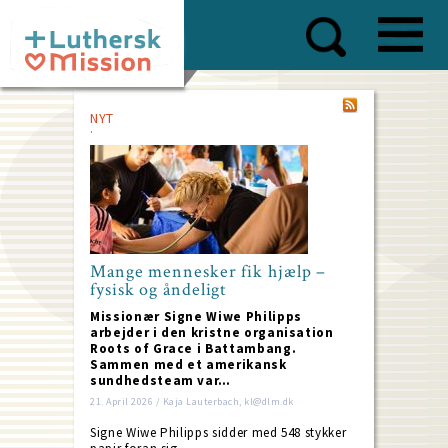
Skip
to
main
content
NYT
Mange mennesker fik hjælp –
fysisk og åndeligt
Missionær Signe Wiwe Philipps
arbejder i den kristne organisation
Roots of Grace i Battambang.
Sammen med et amerikansk
sundhedsteam var…
21. April 2026 / Kaja Lauterbach, kl@dlm.dk
Signe Wiwe Philipps sidder med 548 stykker