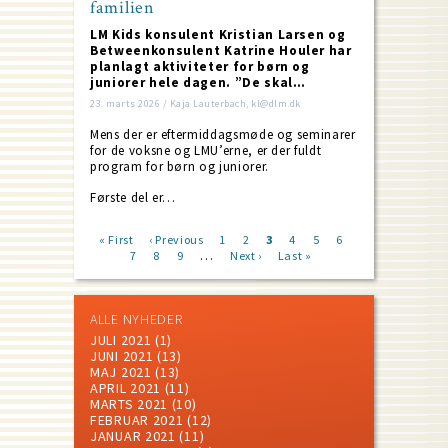
familien
LM Kids konsulent Kristian Larsen og
Betweenkonsulent Katrine Houler har
planlagt aktiviteter for børn og
juniorer hele dagen. ”De skal…
23. marts 2026 / Kaja Lauterbach, kl@dlm.dk
Mens der er eftermiddagsmøde og seminarer
for de voksne og LMU’erne, er der fuldt
program for børn og juniorer.
Første del er…
First
« First
Previous
‹ Previous
Page
1
Page
2
Current
3
Page
4
Page
5
Page
6
Page
…
page
7
page
Page
8
Page
9
Next
Next ›
page
Last
Last »
Pagination
page
page
ALLE NYHEDER
JULI 2021
(1)
JUNI 2021
(13)
MAJ 2021
(13)
APRIL 2021
(11)
MARTS 2021
(10)
FEBRUAR 2021
(12)
JANUAR 2021
(11)