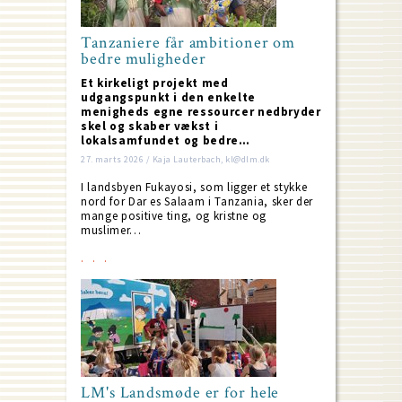
Tanzaniere får ambitioner om
bedre muligheder
Et kirkeligt projekt med
udgangspunkt i den enkelte
menigheds egne ressourcer nedbryder
skel og skaber vækst i
lokalsamfundet og bedre…
27. marts 2026 / Kaja Lauterbach, kl@dlm.dk
I landsbyen Fukayosi, som ligger et stykke
nord for Dar es Salaam i Tanzania, sker der
mange positive ting, og kristne og
muslimer…
LM's Landsmøde er for hele