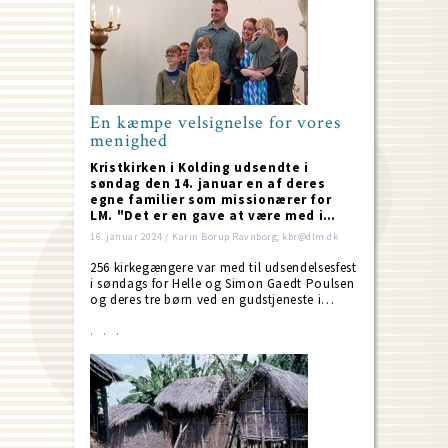
En kæmpe velsignelse for vores
menighed
Kristkirken i Kolding udsendte i
søndag den 14. januar en af deres
egne familier som missionærer for
LM. "Det er en gave at være med i…
16. januar 2024 / Karin Borup Ravnborg; kbr@dlm.dk
256 kirkegængere var med til udsendelsesfest
i søndags for Helle og Simon Gaedt Poulsen
og deres tre børn ved en gudstjeneste i…