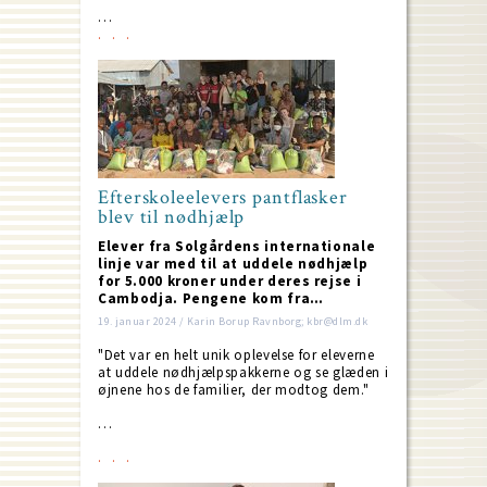
…
Efterskoleelevers pantflasker
blev til nødhjælp
Elever fra Solgårdens internationale
linje var med til at uddele nødhjælp
for 5.000 kroner under deres rejse i
Cambodja. Pengene kom fra…
19. januar 2024 / Karin Borup Ravnborg; kbr@dlm.dk
"Det var en helt unik oplevelse for eleverne
at uddele nødhjælpspakkerne og se glæden i
øjnene hos de familier, der modtog dem."
…