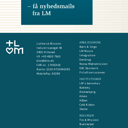
ARBEJDSGRENE
Luthersk Mission
Børn & Unge
Industrivænget 40
LM Musik
3400 Hillerød
Integration
tlf. +45 4820 7660
Genbrug
dlm@dlm.dk
Norea Mediemission
CVR-nr.: 17455419
OAC Danmark
​Konto:
2230-0726496390
Friluftsmissionen
MobilePay:
66288
INSTITUTIONER
LM's børnehus
Bakkely
Klokkebjerg
Arken
Håbet
Café Kilden
Skoler
RESURSER
Tro & Mission
Budskabet