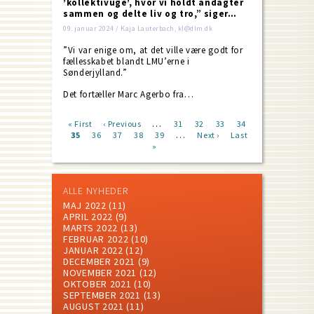
’kollektivuge’, hvor vi holdt andagter
sammen og delte liv og tro,” siger…
09. januar 2024 / Kaja Lauterbach, kl@dlm.dk
”Vi var enige om, at det ville være godt for
fællesskabet blandt LMU’erne i
Sønderjylland.”
Det fortæller Marc Agerbo fra…
…
First
« First
Previous
‹ Previous
Page
31
Page
32
Page
33
Page
34
…
page
Current
35
Page
36
page
Page
37
Page
38
Page
39
Next
Next ›
Last
Last
Pagination
page
»
page
page
ALLE NYHEDER
MAJ 2022
(11)
APRIL 2022
(9)
MARTS 2022
(13)
FEBRUAR 2022
(10)
JANUAR 2022
(12)
DECEMBER 2021
(9)
NOVEMBER 2021
(12)
OKTOBER 2021
(10)
SEPTEMBER 2021
(13)
AUGUST 2021
(11)