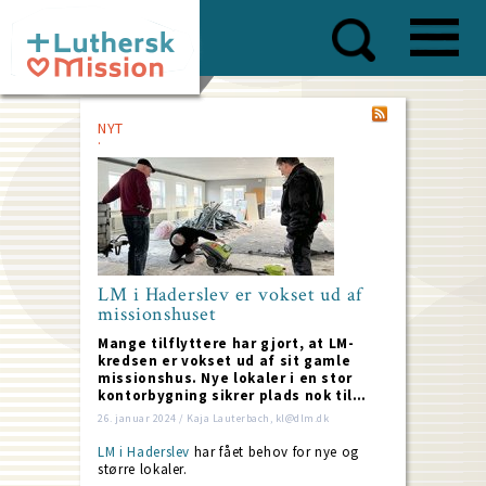
Skip
to
main
content
NYT
LM i Haderslev er vokset ud af
missionshuset
Mange tilflyttere har gjort, at LM-
kredsen er vokset ud af sit gamle
missionshus. Nye lokaler i en stor
kontorbygning sikrer plads nok til…
26. januar 2024 / Kaja Lauterbach, kl@dlm.dk
​LM i Haderslev
har fået behov for nye og
større lokaler.