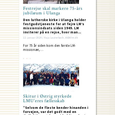
Festrejse skal markere 75-års
jubilæum i Ulanga
Den lutherske kirke i Ulanga holder
festgudstjeneste for at fejre LM’s
missionsindsats siden 1949. LM
inviterer på en rejse, hvor man…
12. januar 2024 / Kaja Lauterbach, kl@dlm.dk
For 75 år siden kom den første LM-
missionær,…
Skitur i Østrig styrkede
LMU’eres fællesskab
”Selvom de fleste kender hinanden i
forvejen, var det godt med en